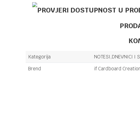
PROD
KO
Kategorija
NOTESI,DNEVNICI I 
Brend
if Cardboard Creatio
Ime/Nadimak
Poruka