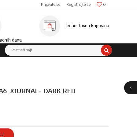
SIGURNA ISPORUKA!
Prijavite se
Registrujte se
0
MINIM
Jednostavna kupovina
adnih dana
Pretraži sajt
A6 JOURNAL- DARK RED
 U