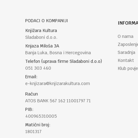
PODACI O KOMPANIJI
INFORMA
POŠALJI
Knjižara Kultura
O nama
Sladaboni d.o.o.
Zaposlenj
Knjaza Miloša 3A
Saradnja
Banja Luka, Bosna i Hercegovina
Kontakt
Telefon (uprava firme Sladaboni d.o.o)
051 303 460
Klub povje
Email:
e-knjizara@knjizarakultura.com
Račun
ATOS BANK 567 162 11001797 71
PIB:
400965310005
Matični broj:
1801317