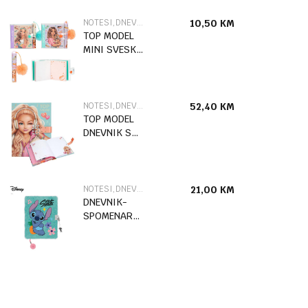
NOTESI,DNEVNICI I SPOMENARI
10,50
KM
TOP MODEL
MINI SVESKA
S
HEM.OL.SUNNY
DOG
NOTESI,DNEVNICI I SPOMENARI
52,40
KM
TOP MODEL
DNEVNIK S
KODOM I
ZVUKOM
NOTESI,DNEVNICI I SPOMENARI
21,00
KM
DNEVNIK-
SPOMENAR
STITCH MINT
ALOHA A5
96SHEETS
83329