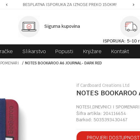
BESPLATNA ISPORUKA ZA IZNOSE PREKO 150KM!
Sigurna kupovina
ISPORUKA: 5-10 r
gračke
Slikarstvo
Popusti
Knjižare
Kontakt
SPOMENARI
NOTES BOOKAROO A6 JOURNAL- DARK RED
if Cardboard Creations Ltd
NOTES BOOKAROO 
NOTESI,DNEVNICI I SPOMENARI
Šifra artikla:
204116654
Barkod:
5035393430467
PROVJERI DOSTUPNOST