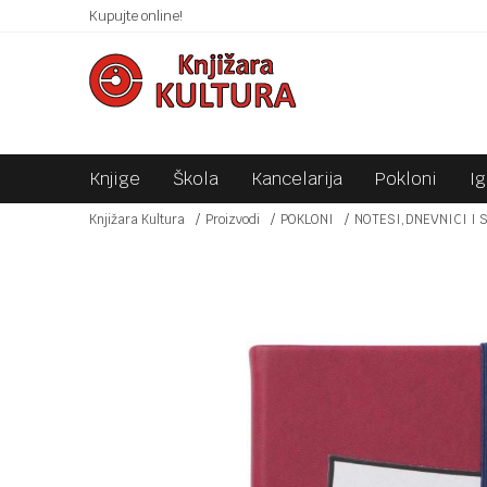
 10KM!
Kupujte online!
SIGURNO PLAĆANJE PLATNIM KARTICAMA!
Knjige
Škola
Kancelarija
Pokloni
I
Knjižara Kultura
Proizvodi
POKLONI
NOTESI,DNEVNICI I 