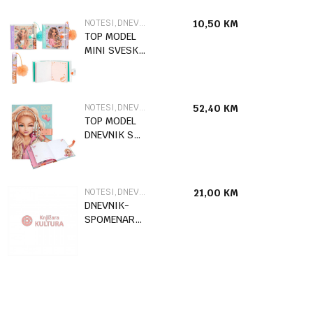
NOTESI,DNEVNICI I SPOMENARI
10,50
KM
TOP MODEL
MINI SVESKA
S
HEM.OL.SUNNY
DOG
NOTESI,DNEVNICI I SPOMENARI
52,40
KM
TOP MODEL
DNEVNIK S
KODOM I
ZVUKOM
NOTESI,DNEVNICI I SPOMENARI
21,00
KM
DNEVNIK-
SPOMENAR
STITCH MINT
ALOHA A5
96SHEETS
83329