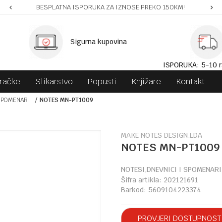
BESPLATNA ISPORUKA ZA IZNOSE PREKO 150KM!
Sigurna kupovina
ISPORUKA: 5-10 r
gračke
Slikarstvo
Popusti
Knjižare
Kontakt
SPOMENARI
NOTES MN-PT1009
MAKE NOTES DESIGN.LDA
NOTES MN-PT1009
NOTESI,DNEVNICI I SPOMENARI
Šifra artikla:
202121691
Barkod:
5609104223374
PROVJERI DOSTUPNOST