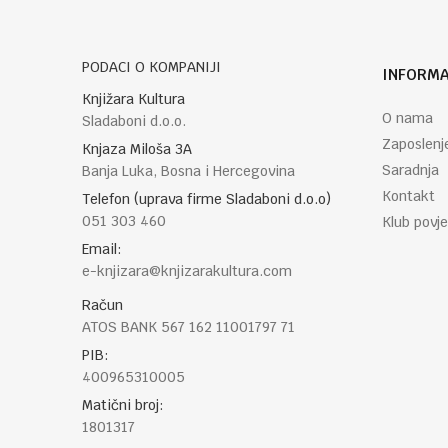
PODACI O KOMPANIJI
INFORMA
POŠALJI
Knjižara Kultura
O nama
Sladaboni d.o.o.
Zaposlenj
Knjaza Miloša 3A
Saradnja
Banja Luka, Bosna i Hercegovina
Kontakt
Telefon (uprava firme Sladaboni d.o.o)
051 303 460
Klub povje
Email:
e-knjizara@knjizarakultura.com
Račun
ATOS BANK 567 162 11001797 71
PIB:
400965310005
Matični broj:
1801317