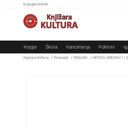
 10KM!
Kupujte online!
SIGURNO PLAĆANJE PLATNIM KARTICAMA!
Knjige
Škola
Kancelarija
Pokloni
I
Knjižara Kultura
Proizvodi
POKLONI
NOTESI,DNEVNICI I 