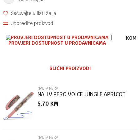
Sačuvajte u listi želja
Uporedite proizvod
KOME
PROVJERI DOSTUPNOST U PRODAVNICAMA
Ime/Nadimak
SLIČNI PROIZVODI
Email
NALIV PERA
NALIV PERO VOICE JUNGLE APRICOT
160021 SCHN.
5,70
KM
Poruka
NALIV PERA