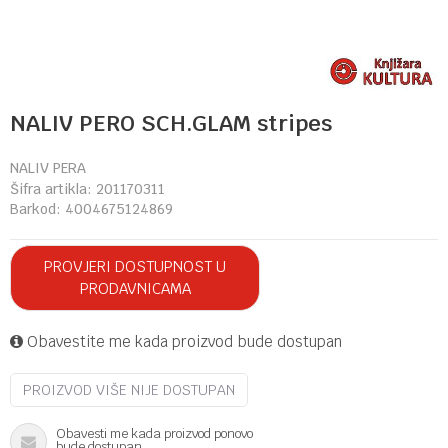
NALIV PERO SCH.GLAM stripes
NALIV PERA
Šifra artikla:
201170311
Barkod:
4004675124869
PROVJERI DOSTUPNOST U
PRODAVNICAMA
Obavestite me kada proizvod bude dostupan
PROIZVOD VIŠE NIJE DOSTUPAN
Obavesti me kada proizvod ponovo
bude dostupan