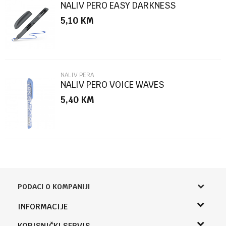
NALIV PERO EASY DARKNESS
5,10
KM
POŠALJI
NALIV PERA
NALIV PERO VOICE WAVES
5,40
KM
PODACI O KOMPANIJI
Knjižara Kultura
INFORMACIJE
Sladaboni d.o.o.
O nama
KORISNIČKI SERVIS