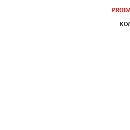
PROD
KO
Ime/Nadimak
Poruka
POŠALJI