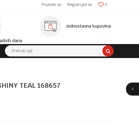
SIGURNA ISPORUKA!
Prijavite se
Registrujte se
0
MINIM
Jednostavna kupovina
adnih dana
Pretraži sajt
SHINY TEAL 168657