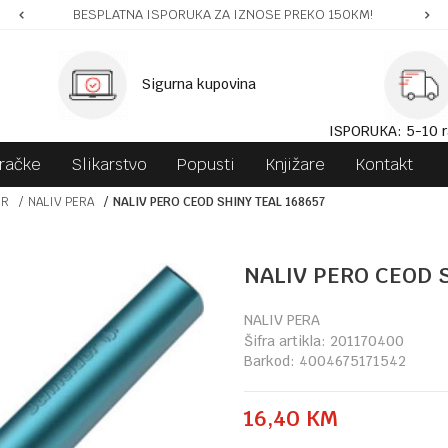
BESPLATNA ISPORUKA ZA IZNOSE PREKO 150KM!
Sigurna kupovina
ISPORUKA: 5-10 r
gračke
Slikarstvo
Popusti
Knjižare
Kontakt
OR
NALIV PERA
NALIV PERO CEOD SHINY TEAL 168657
NALIV PERO CEOD 
NALIV PERA
Šifra artikla:
201170400
Barkod:
4004675171542
16,40
KM