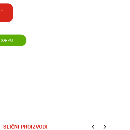
 U
 KORPU
SLIČNI PROIZVODI