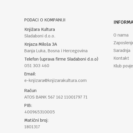
PODACI O KOMPANIJI
INFORMA
Knjižara Kultura
O nama
Sladaboni d.o.o.
Zaposlenj
Knjaza Miloša 3A
Saradnja
Banja Luka, Bosna i Hercegovina
Kontakt
Telefon (uprava firme Sladaboni d.o.o)
051 303 460
Klub povje
Email:
e-knjizara@knjizarakultura.com
Račun
ATOS BANK 567 162 11001797 71
PIB:
400965310005
Matični broj:
1801317