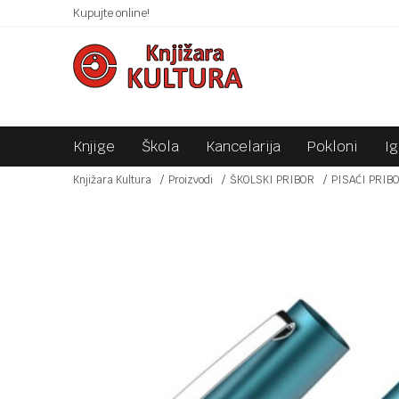
 10KM!
Kupujte online!
SIGURNO PLAĆANJE PLATNIM KARTICAMA!
Knjige
Škola
Kancelarija
Pokloni
I
Knjižara Kultura
Proizvodi
ŠKOLSKI PRIBOR
PISAĆI PRIB