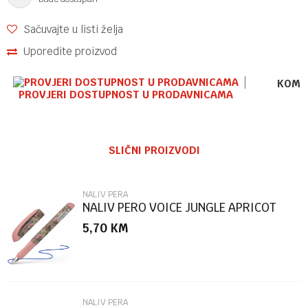
Sačuvajte u listi želja
Uporedite proizvod
KOME
PROVJERI DOSTUPNOST U PRODAVNICAMA
Ime/Nadimak
SLIČNI PROIZVODI
Email
NALIV PERA
NALIV PERO VOICE JUNGLE APRICOT
160021 SCHN.
5,70
KM
Poruka
NALIV PERA