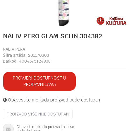
NALIV PERO GLAM SCHN.304382
NALIV PERA
Šifra artikla:
201170303
Barkod:
4004675124838
PROVJERI DOSTUPNOST U
PRODAVNICAMA
Obavestite me kada proizvod bude dostupan
PROIZVOD VIŠE NIJE DOSTUPAN
Obavesti me kada proizvod ponovo
bude dostupan