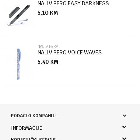
NALIV PERO EASY DARKNESS
5,10
KM
POŠALJI
NALIV PERA
NALIV PERO VOICE WAVES
5,40
KM
PODACI O KOMPANIJI
Knjižara Kultura
INFORMACIJE
Sladaboni d.o.o.
O nama
KORISNIČKI SERVIS