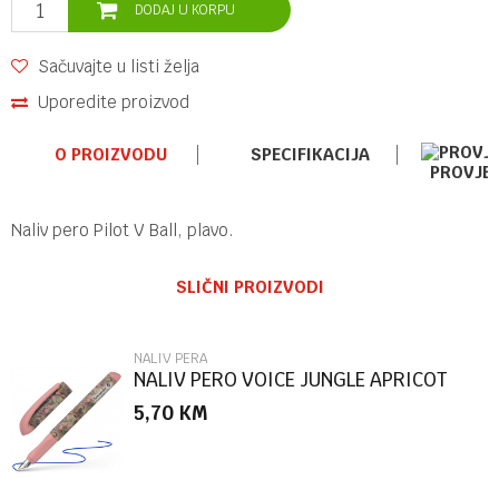
DODAJ U KORPU
Sačuvajte u listi želja
Uporedite proizvod
O PROIZVODU
SPECIFIKACIJA
PROVJE
Naliv pero Pilot V Ball, plavo.
Ime/Nadimak
Kategorija
NALIV PERA
SLIČNI PROIZVODI
Brend
PILOT
Email
NALIV PERA
NALIV PERO VOICE JUNGLE APRICOT
160021 SCHN.
5,70
KM
Poruka