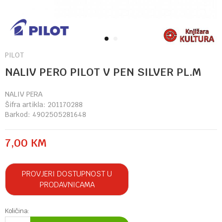
1
2
PILOT
NALIV PERO PILOT V PEN SILVER PL.M
NALIV PERA
Šifra artikla:
201170288
Barkod:
4902505281648
7,00
KM
PROVJERI DOSTUPNOST U
PRODAVNICAMA
Količina: