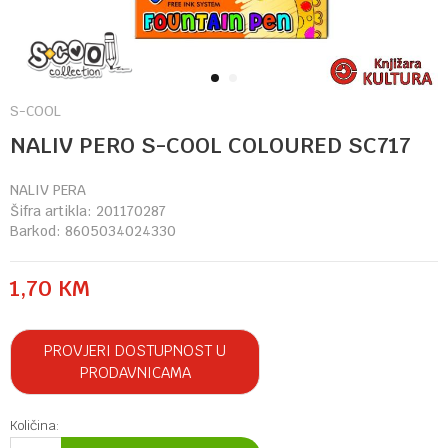
1
2
S-COOL
NALIV PERO S-COOL COLOURED SC717
NALIV PERA
Šifra artikla:
201170287
Barkod:
8605034024330
1,70
KM
PROVJERI DOSTUPNOST U
PRODAVNICAMA
Količina: