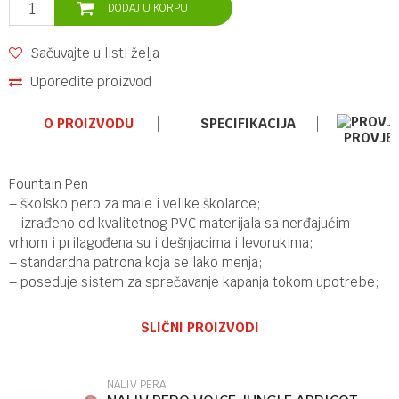
DODAJ U KORPU
Sačuvajte u listi želja
Uporedite proizvod
O PROIZVODU
SPECIFIKACIJA
PROVJE
Fountain Pen
– školsko pero za male i velike školarce;
– izrađeno od kvalitetnog PVC materijala sa nerđajućim
vrhom i prilagođena su i dešnjacima i levorukima;
– standardna patrona koja se lako menja;
– poseduje sistem za sprečavanje kapanja tokom upotrebe;
Ime/Nadimak
Kategorija
NALIV PERA
SLIČNI PROIZVODI
Brend
S-COOL
Email
NALIV PERA