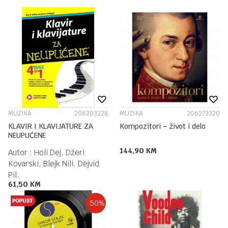
MUZIKA
206203228
MUZIKA
206273320
KLAVIR I KLAVIJATURE ZA
Kompozitori – život i delo
NEUPUĆENE
144,90
KM
Autor :
Holi Dej, Džeri
Kovarski, Blejk Nili, Dejvid
Pil,
61,50
KM
50
%