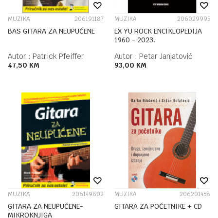
MUZIKA
206191187
MUZIKA
206029995
BAS GITARA ZA NEUPUĆENE
EX YU ROCK ENCIKLOPEDIJA
1960 - 2023.
Autor :
Patrick Pfeiffer
Autor :
Petar Janjatović
47,50
KM
93,00
KM
MUZIKA
206149802
MUZIKA
206201458
GITARA ZA NEUPUĆENE-
GITARA ZA POČETNIKE + CD
MIKROKNJIGA