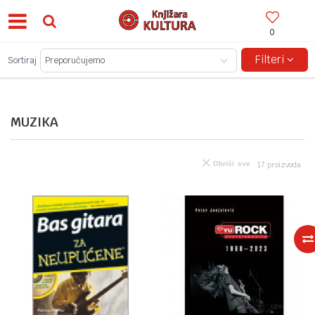
0
BESPLATNA ISPORUKA ZA IZNOSE PREKO 150KM!
Filteri
Sortiraj
MUZIKA
Obriši sve
17
proizvoda