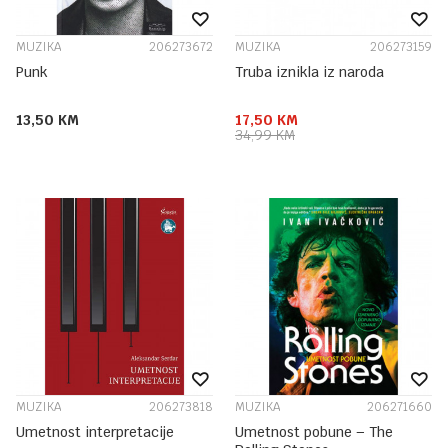
MUZIKA
206273672
MUZIKA
206273159
Punk
Truba iznikla iz naroda
13,50
KM
17,50
KM
34,99
KM
MUZIKA
206273818
MUZIKA
206271660
Umetnost interpretacije
Umetnost pobune – The