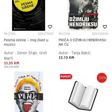
MUZIKA
206271610
MUZIKA
206201604
Pesma sirene – moj život u
PRIČA O DŽIMIJU HENDRIKSU
muzici
NK CG
Autor :
Simor Stajn, Gret
Autor :
Tanja Bakić
13,70
KM
Marfi
13,35
KM
26,70
KM
50
%