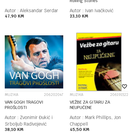
Rolling Stones
Autor :
Aleksandar Serdar
Autor :
Ivan Ivačković
47,90
KM
23,10
KM
MUZIKA
206202047
MUZIKA
206191522
VAN GOGH TRAGOVI
VEŽBE ZA GITARU ZA
PROŠLOSTI
NEUPUĆENE
Autor :
Zvonimir Đukić i
Autor :
Mark Phillips, Jon
Srboljub Radivojević
Chappell
38,10
KM
45,50
KM