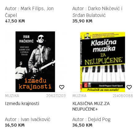
Autor :
Mark Filips, Jon
Autor :
Darko Nikčević i
Čapel
Srđan Bulatović
47,50
KM
35,90
KM
MUZIKA
206271203
MUZIKA
214080088
Između krajnosti
KLASIČNA MUZ.ZA
NEUPUĆENE+
Autor :
Ivan Ivačković
Autor :
Dejvid Pog
16,50
KM
36,50
KM