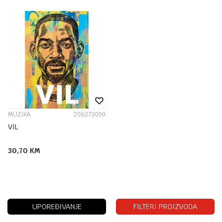
MUZIKA
206273059
VIL
30,70
KM
UPOREĐIVANJE
FILTERI PROIZVODA