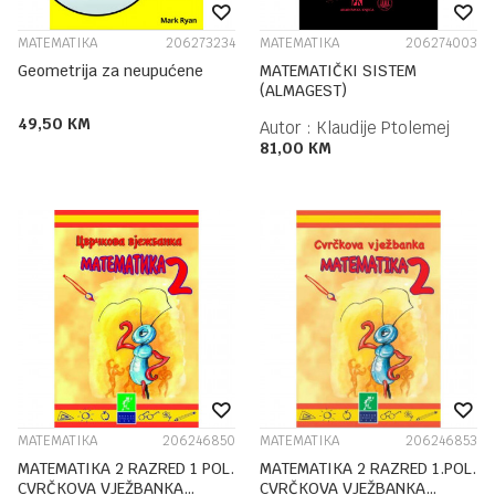
MATEMATIKA
206273234
MATEMATIKA
206274003
Geometrija za neupućene
MATEMATIČKI SISTEM
(ALMAGEST)
49,50
KM
Autor :
Klaudije Ptolemej
81,00
KM
MATEMATIKA
206246850
MATEMATIKA
206246853
MATEMATIKA 2 RAZRED 1 POL.
MATEMATIKA 2 RAZRED 1.POL.
CVRČKOVA VJEŽBANKA
CVRČKOVA VJEŽBANKA