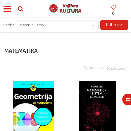
0
BESPLATNA ISPORUKA ZA IZNOSE PREKO 150KM!
Filteri
Sortiraj
MATEMATIKA
Obriši sve
10
proizvoda