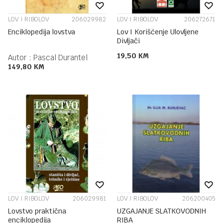
LOV I RIBOLOV
206029982
LOV I RIBOLOV
206272671
Enciklopedija lovstva
Lov I Korišćenje Ulovljene
Divljači
19,50
KM
Autor :
Pascal Durantel
149,80
KM
LOV I RIBOLOV
206029981
LOV I RIBOLOV
206200405
Lovstvo praktična
UZGAJANJE SLATKOVODNIH
enciklopedija
RIBA