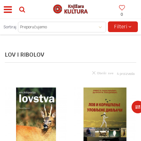
0
BESPLATNA ISPORUKA ZA IZNOSE PREKO 150KM!
Filteri
Sortiraj
LOV I RIBOLOV
Obriši sve
4
proizvoda