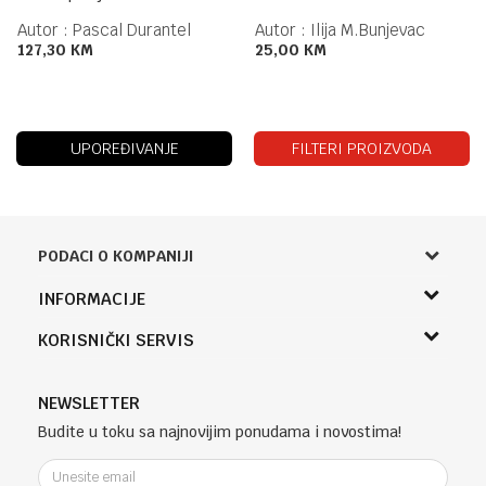
Autor :
Pascal Durantel
Autor :
Ilija M.Bunjevac
127,30
KM
25,00
KM
UPOREĐIVANJE
FILTERI PROIZVODA
PODACI O KOMPANIJI
Knjižara Kultura
INFORMACIJE
Sladaboni d.o.o.
O nama
KORISNIČKI SERVIS
Knjaza Miloša 3A
Zaposlenje
Banja Luka, Bosna i Hercegovina
Uslovi korišćenja i prodaje
Saradnja
Telefon (uprava firme Sladaboni d.o.o)
Politika privatnosti
NEWSLETTER
Kontakt
051 303 460
Kako kupiti
Budite u toku sa najnovijim ponudama i novostima!
Klub povjerenja "Knjižara Kultura"
Email:
Načini plaćanja
e-knjizara@knjizarakultura.com
Plaćanje karticama