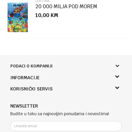
LEKTIRA
20 000 MILJA POD MOREM
10,00
KM
PODACI O KOMPANIJI
Knjižara Kultura
INFORMACIJE
Sladaboni d.o.o.
O nama
KORISNIČKI SERVIS
Knjaza Miloša 3A
Zaposlenje
Banja Luka, Bosna i Hercegovina
Uslovi korišćenja i prodaje
Saradnja
Telefon (uprava firme Sladaboni d.o.o)
Politika privatnosti
NEWSLETTER
Kontakt
051 303 460
Kako kupiti
Budite u toku sa najnovijim ponudama i novostima!
Klub povjerenja "Knjižara Kultura"
Email:
Načini plaćanja
e-knjizara@knjizarakultura.com
Plaćanje karticama