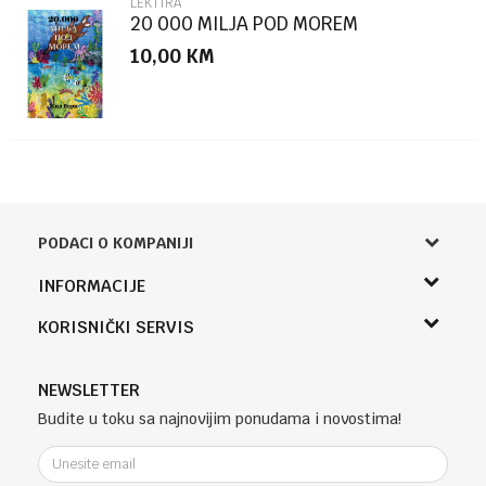
LEKTIRA
20 000 MILJA POD MOREM
10,00
KM
PODACI O KOMPANIJI
Knjižara Kultura
INFORMACIJE
Sladaboni d.o.o.
O nama
KORISNIČKI SERVIS
Knjaza Miloša 3A
Zaposlenje
Banja Luka, Bosna i Hercegovina
Uslovi korišćenja i prodaje
Saradnja
Telefon (uprava firme Sladaboni d.o.o)
Politika privatnosti
NEWSLETTER
Kontakt
051 303 460
Kako kupiti
Budite u toku sa najnovijim ponudama i novostima!
Klub povjerenja "Knjižara Kultura"
Email:
Načini plaćanja
e-knjizara@knjizarakultura.com
Plaćanje karticama