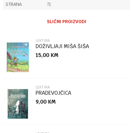
STRANA
71
Ime/Nadimak
SLIČNI PROIZVODI
Email
LEKTIRA
DOŽIVLJAJI MIŠA ŠIŠA
15,00
KM
Poruka
LEKTIRA
PRADEVOJČICA
9,00
KM
POŠALJI