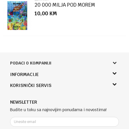
20 000 MILJA POD MOREM
10,00
KM
PODACI O KOMPANIJI
Knjižara Kultura
INFORMACIJE
Sladaboni d.o.o.
O nama
KORISNIČKI SERVIS
Knjaza Miloša 3A
Zaposlenje
Banja Luka, Bosna i Hercegovina
Uslovi korišćenja i prodaje
Saradnja
Telefon (uprava firme Sladaboni d.o.o)
Politika privatnosti
NEWSLETTER
Kontakt
051 303 460
Kako kupiti
Budite u toku sa najnovijim ponudama i novostima!
Klub povjerenja "Knjižara Kultura"
Email:
Načini plaćanja
e-knjizara@knjizarakultura.com
Plaćanje karticama