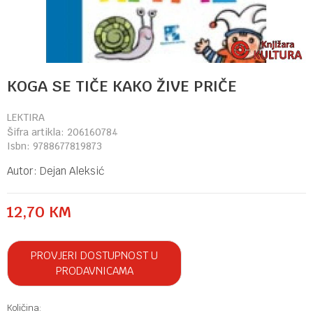
KOGA SE TIČE KAKO ŽIVE PRIČE
LEKTIRA
Šifra artikla:
206160784
Isbn:
9788677819873
Autor:
Dejan Aleksić
12,70
KM
PROVJERI DOSTUPNOST U
PRODAVNICAMA
Količina: