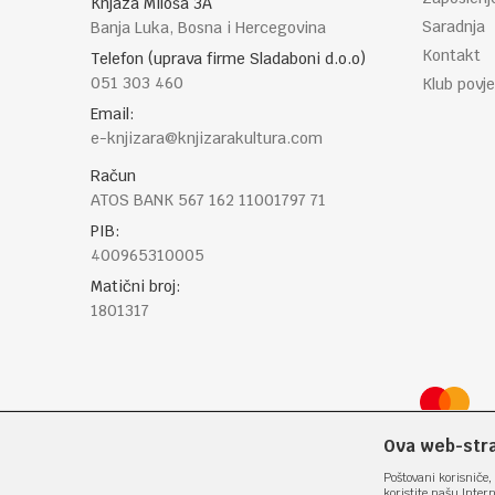
Knjaza Miloša 3A
Saradnja
Banja Luka, Bosna i Hercegovina
Kontakt
Telefon (uprava firme Sladaboni d.o.o)
051 303 460
Klub povje
Email:
e-knjizara@knjizarakultura.com
Račun
ATOS BANK 567 162 11001797 71
PIB:
400965310005
Matični broj:
1801317
Ova web-stran
Poštovani korisniče, 
koristite našu Inter