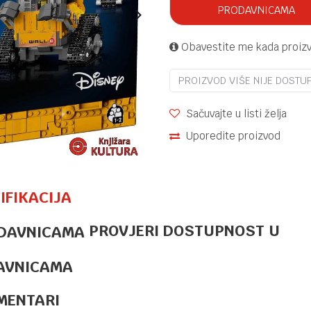
PRODAVNICAMA
Obavestite me kada proiz
PROIZVOD VIŠE NIJE DOSTU
Sačuvajte u listi želja
Uporedite proizvod
IFIKACIJA
PROVJERI DOSTUPNOST U
LEGO
154,95
KM
TRAMVAJ UZ
PLAŽU
AVNICAMA
CLASSIC
MENTARI