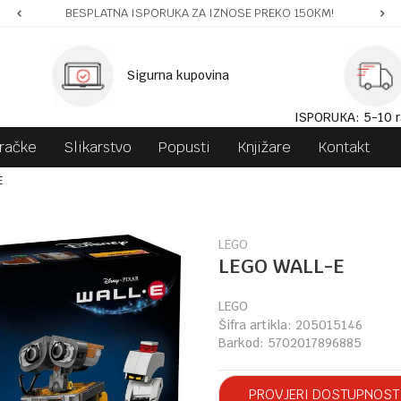
BESPLATNA ISPORUKA ZA IZNOSE PREKO 150KM!
Sigurna kupovina
ISPORUKA: 5-10 r
gračke
Slikarstvo
Popusti
Knjižare
Kontakt
E
LEGO
LEGO WALL-E
LEGO
Šifra artikla:
205015146
Barkod:
5702017896885
PROVJERI DOSTUPNOST