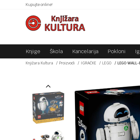
 10KM!
Kupujte online!
SIGURNO PLAĆANJE PLATNIM KARTICAMA!
Knjige
Škola
Kancelarija
Pokloni
I
Knjižara Kultura
Proizvodi
IGRAČKE
LEGO
LEGO WALL-