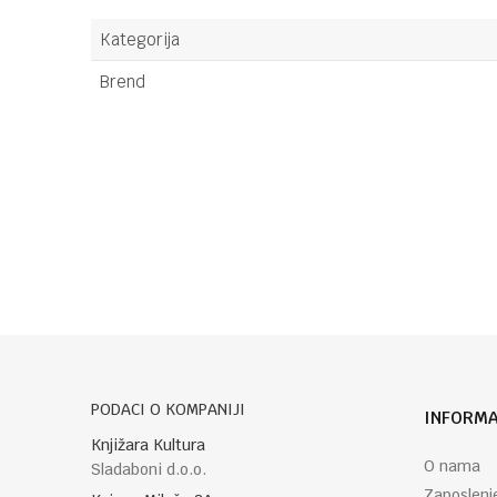
Kategorija
Brend
Ime/Nadimak
Poruka
PODACI O KOMPANIJI
INFORMA
POŠALJI
Knjižara Kultura
O nama
Sladaboni d.o.o.
Zaposlenj