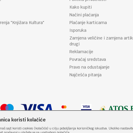
Kako kupiti
Načini plaćanja
renja "Knjižara Kultura"
Plaćanje karticama
Isporuka
Zamjena veličine i zamjena artik
drugi
Reklamacije
Povraćaj sredstava
Pravo na odustajanje
Najčešća pitanja
ica koristi kolačiće
naš sajt koristi cookies (kolačiće) u cilju poboljšanja korisničkog iskustva. Ukoliko nastavit
net prodavnicu slažete se sa upotrebom kolačića.