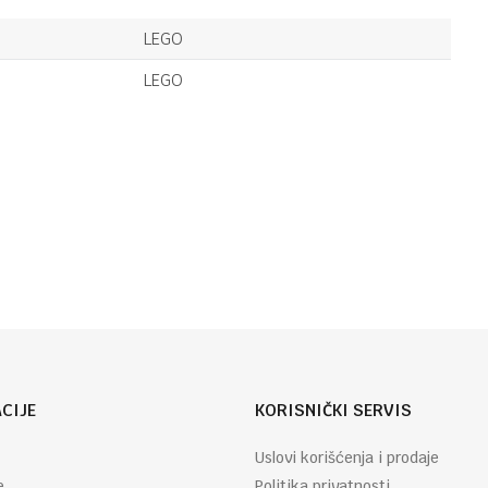
LEGO
109,95
KM
PICERIJA SA
LEGO
DOSTAVNIM
AUTIMA
LEGO
LEGO
61,95
KM
BAGER SA
Email
UTOVARIVAČEM
CIJE
KORISNIČKI SERVIS
Uslovi korišćenja i prodaje
e
Politika privatnosti