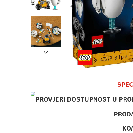
SPEC
PROD
KO