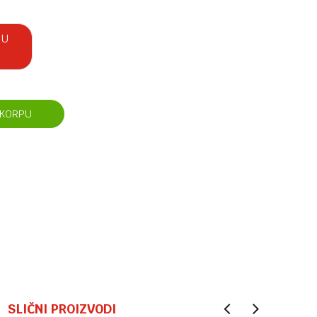
 U
 KORPU
SLIČNI PROIZVODI