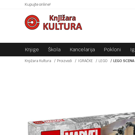
 10KM!
Kupujte online!
SIGURNO PLAĆANJE PLATNIM KARTICAMA!
Knjige
Škola
Kancelarija
Pokloni
I
Knjižara Kultura
Proizvodi
IGRAČKE
LEGO
LEGO SCENA