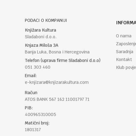
PODACI O KOMPANIJI
INFORMA
POŠALJI
Knjižara Kultura
O nama
Sladaboni d.o.o.
Zaposlenj
Knjaza Miloša 3A
Saradnja
Banja Luka, Bosna i Hercegovina
Kontakt
Telefon (uprava firme Sladaboni d.o.o)
051 303 460
Klub povje
Email:
e-knjizara@knjizarakultura.com
Račun
ATOS BANK 567 162 11001797 71
PIB:
400965310005
Matični broj:
1801317