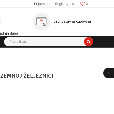
SIGURNA ISPORUKA!
Prijavite se
Registrujte se
0
MINIM
Jednostavna kupovina
adnih dana
Pretraži sajt
ZEMNOJ ŽELJEZNICI