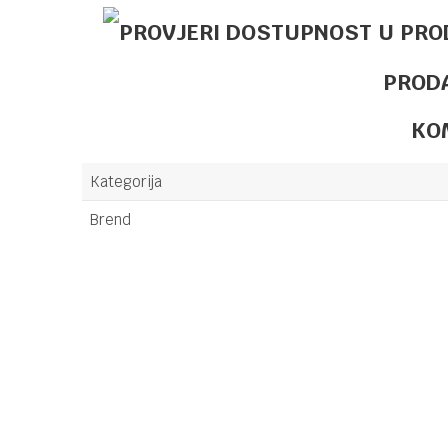
PROD
KO
Kategorija
Brend
Ime/Nadimak
Poruka