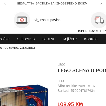
BESPLATNA ISPORUKA ZA IZNOSE PREKO 150KM!
Sigurna kupovina
ISPORUKA: 5-10 r
gračke
Slikarstvo
Popusti
Knjižare
Kontakt
 U PODZEMNOJ ŽELJEZNICI
LEGO
LEGO SCENA U POD
LEGO
Šifra artikla:
205015132
Barkod:
5702017817934
109,95
KM