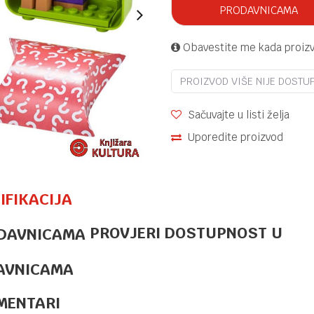
PRODAVNICAMA
Obavestite me kada proiz
PROIZVOD VIŠE NIJE DOSTU
Sačuvajte u listi želja
Uporedite proizvod
IFIKACIJA
PROVJERI DOSTUPNOST U
LEGO
154,95
KM
TRAMVAJ UZ
PLAŽU
AVNICAMA
CLASSIC
MENTARI