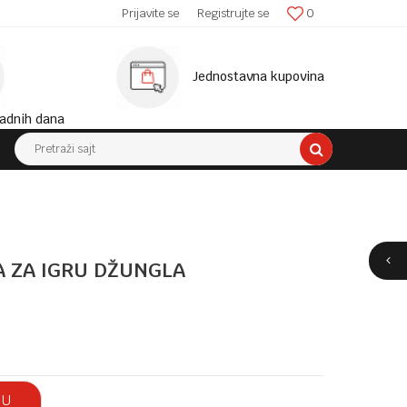
SIGURNA ISPORUKA!
Prijavite se
Registrujte se
0
MINIM
Jednostavna kupovina
adnih dana
Pretraži sajt
A ZA IGRU DŽUNGLA
 U