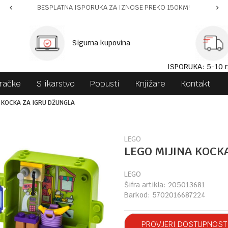
BESPLATNA ISPORUKA ZA IZNOSE PREKO 150KM!
Sigurna kupovina
ISPORUKA: 5-10 r
gračke
Slikarstvo
Popusti
Knjižare
Kontakt
A KOCKA ZA IGRU DŽUNGLA
LEGO
LEGO MIJINA KOCK
LEGO
Šifra artikla:
205013681
Barkod:
5702016687224
PROVJERI DOSTUPNOST