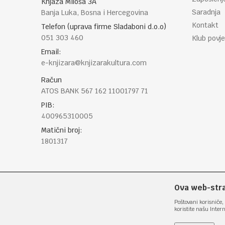
Knjaza Miloša 3A
Saradnja
Banja Luka, Bosna i Hercegovina
Kontakt
Telefon (uprava firme Sladaboni d.o.o)
051 303 460
Klub povje
Email:
e-knjizara@knjizarakultura.com
Račun
ATOS BANK 567 162 11001797 71
PIB:
400965310005
Matični broj:
1801317
Ova web-stran
Poštovani korisniče, 
koristite našu Inter