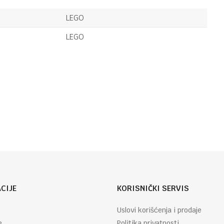
LEGO
109,95
KM
PICERIJA SA
LEGO
DOSTAVNIM
AUTIMA
LEGO
LEGO
61,95
KM
BAGER SA
Email
UTOVARIVAČEM
CIJE
KORISNIČKI SERVIS
Uslovi korišćenja i prodaje
e
Politika privatnosti