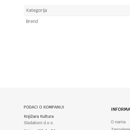
Kategorija
Brend
Ime/Nadimak
Poruka
PODACI O KOMPANIJI
INFORMA
POŠALJI
Knjižara Kultura
O nama
Sladaboni d.o.o.
Zaposlenj