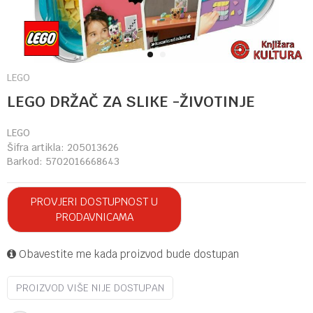
1
2
LEGO
LEGO DRŽAČ ZA SLIKE -ŽIVOTINJE
LEGO
Šifra artikla:
205013626
Barkod:
5702016668643
PROVJERI DOSTUPNOST U
PRODAVNICAMA
Obavestite me kada proizvod bude dostupan
PROIZVOD VIŠE NIJE DOSTUPAN