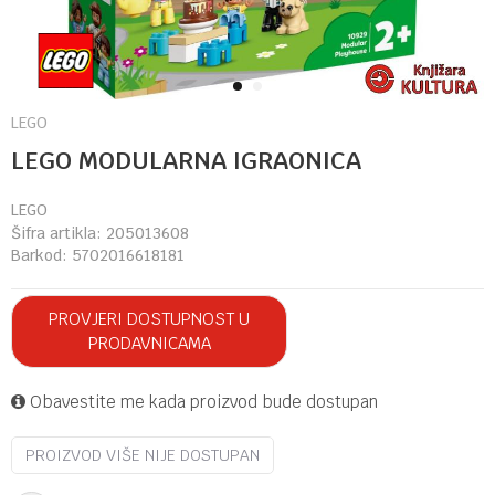
1
2
LEGO
LEGO MODULARNA IGRAONICA
LEGO
Šifra artikla:
205013608
Barkod:
5702016618181
PROVJERI DOSTUPNOST U
PRODAVNICAMA
Obavestite me kada proizvod bude dostupan
PROIZVOD VIŠE NIJE DOSTUPAN