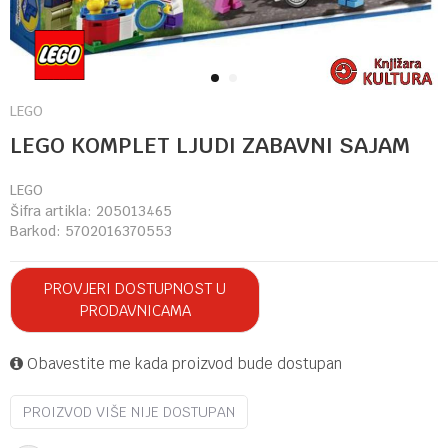
1
2
LEGO
LEGO KOMPLET LJUDI ZABAVNI SAJAM
LEGO
Šifra artikla:
205013465
Barkod:
5702016370553
PROVJERI DOSTUPNOST U
PRODAVNICAMA
Obavestite me kada proizvod bude dostupan
PROIZVOD VIŠE NIJE DOSTUPAN