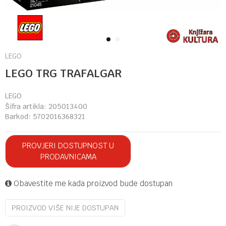
1
2
LEGO
LEGO TRG TRAFALGAR
LEGO
Šifra artikla:
205013400
Barkod:
5702016368321
PROVJERI DOSTUPNOST U
PRODAVNICAMA
Obavestite me kada proizvod bude dostupan
PROIZVOD VIŠE NIJE DOSTUPAN