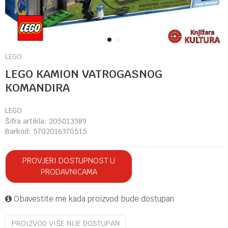
1
2
LEGO
LEGO KAMION VATROGASNOG
KOMANDIRA
LEGO
Šifra artikla:
205013389
Barkod:
5702016370515
PROVJERI DOSTUPNOST U
PRODAVNICAMA
Obavestite me kada proizvod bude dostupan
PROIZVOD VIŠE NIJE DOSTUPAN