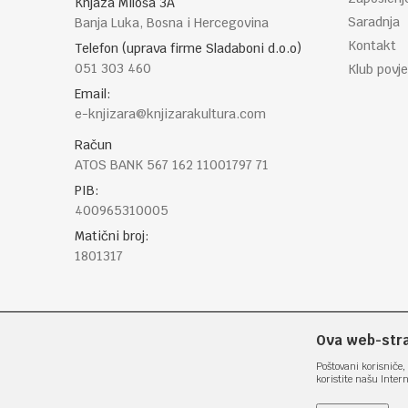
Knjaza Miloša 3A
Saradnja
Banja Luka, Bosna i Hercegovina
Kontakt
Telefon (uprava firme Sladaboni d.o.o)
051 303 460
Klub povje
Email:
e-knjizara@knjizarakultura.com
Račun
ATOS BANK 567 162 11001797 71
PIB:
400965310005
Matični broj:
1801317
Ova web-stran
Poštovani korisniče, 
koristite našu Inter