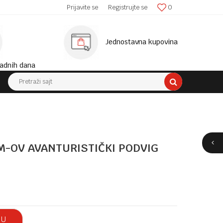
SIGURNA ISPORUKA!
Prijavite se
Registrujte se
0
MINIM
Jednostavna kupovina
adnih dana
Pretraži sajt
-OV AVANTURISTIČKI PODVIG
 U