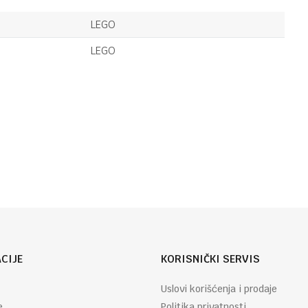
LEGO
109,95
KM
PICERIJA SA
LEGO
DOSTAVNIM
AUTIMA
LEGO
LEGO
61,95
KM
BAGER SA
Email
UTOVARIVAČEM
CIJE
KORISNIČKI SERVIS
Uslovi korišćenja i prodaje
e
Politika privatnosti