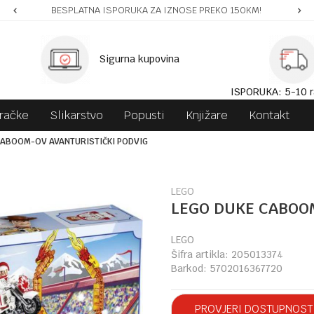
BESPLATNA ISPORUKA ZA IZNOSE PREKO 150KM!
Sigurna kupovina
ISPORUKA: 5-10 r
gračke
Slikarstvo
Popusti
Knjižare
Kontakt
CABOOM-OV AVANTURISTIČKI PODVIG
LEGO
LEGO DUKE CABOOM
LEGO
Šifra artikla:
205013374
Barkod:
5702016367720
PROVJERI DOSTUPNOST