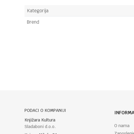
Kategorija
Brend
Ime/Nadimak
Poruka
PODACI O KOMPANIJI
INFORMA
POŠALJI
Knjižara Kultura
O nama
Sladaboni d.o.o.
Zaposlenj