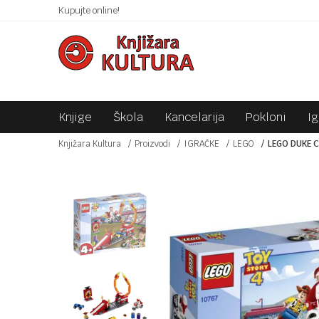
 10KM!
Kupujte online!
SIGURNO PLAĆANJE PLATNIM KARTICAMA!
Knjige
Škola
Kancelarija
Pokloni
I
Knjižara Kultura
Proizvodi
IGRAČKE
LEGO
LEGO DUKE 