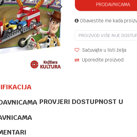
PRODAVNICAMA
Obavestite me kada proiz
PROIZVOD VIŠE NIJE DOSTU
Sačuvajte u listi želja
Uporedite proizvod
IFIKACIJA
PROVJERI DOSTUPNOST U
LEGO
154,95
KM
TRAMVAJ UZ
PLAŽU
AVNICAMA
CLASSIC
MENTARI