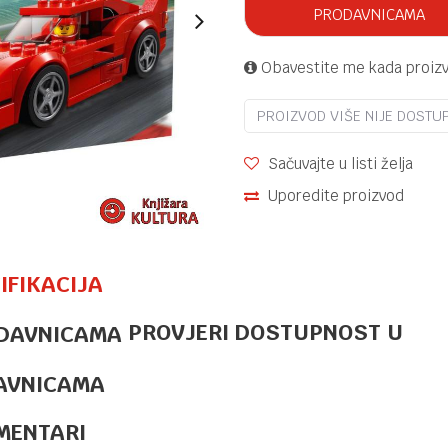
PRODAVNICAMA
Obavestite me kada proiz
PROIZVOD VIŠE NIJE DOSTU
Sačuvajte u listi želja
Uporedite proizvod
IFIKACIJA
PROVJERI DOSTUPNOST U
LEGO
154,95
KM
TRAMVAJ UZ
PLAŽU
AVNICAMA
CLASSIC
MENTARI