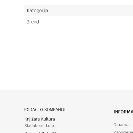
Kategorija
Brend
Ime/Nadimak
Poruka
PODACI O KOMPANIJI
INFORMA
POŠALJI
Knjižara Kultura
O nama
Sladaboni d.o.o.
Zaposlenj