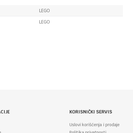
LEGO
109,95
KM
PICERIJA SA
LEGO
DOSTAVNIM
AUTIMA
LEGO
LEGO
61,95
KM
BAGER SA
Email
UTOVARIVAČEM
CIJE
KORISNIČKI SERVIS
Uslovi korišćenja i prodaje
e
Politika privatnosti