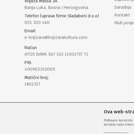
Knjaza Miloša 3A
Saradnja
Banja Luka, Bosna i Hercegovina
Kontakt
Telefon (uprava firme Sladaboni d.o.o)
051 303 460
Klub povje
Email:
e-knjizara@knjizarakultura.com
Račun
ATOS BANK 567 162 11001797 71
PIB:
400965310005
Matični broj:
1801317
Ova web-stran
Poštovani korisniče, 
koristite našu Inter