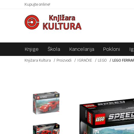
 10KM!
Kupujte online!
SIGURNO PLAĆANJE PLATNIM KARTICAMA!
Knjige
Škola
Kancelarija
Pokloni
I
Knjižara Kultura
Proizvodi
IGRAČKE
LEGO
LEGO FERRA