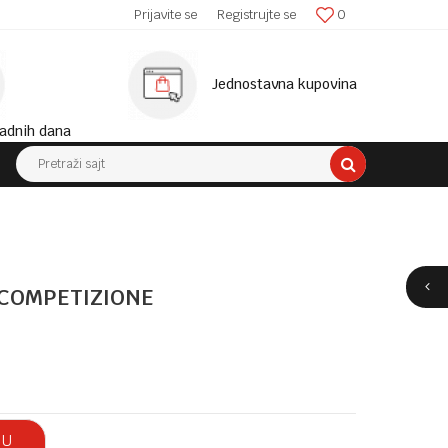
SIGURNA ISPORUKA!
Prijavite se
Registrujte se
0
MINIM
Jednostavna kupovina
adnih dana
Pretraži sajt
 COMPETIZIONE
 U