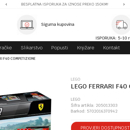
BESPLATNA ISPORUKA ZA IZNOSE PREKO 150KM!
Sigurna kupovina
ISPORUKA: 5-10 r
gračke
Slikarstvo
Popusti
Knjižare
Kontakt
RI F40 COMPETIZIONE
LEGO
LEGO FERRARI F40
LEGO
Šifra artikla:
205013303
Barkod:
5702016370942
PROVJERI DOSTUPNOST