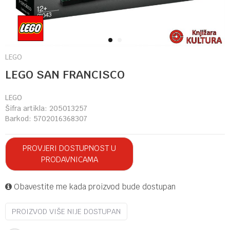
1
2
LEGO
LEGO SAN FRANCISCO
LEGO
Šifra artikla:
205013257
Barkod:
5702016368307
PROVJERI DOSTUPNOST U
PRODAVNICAMA
Obavestite me kada proizvod bude dostupan
PROIZVOD VIŠE NIJE DOSTUPAN