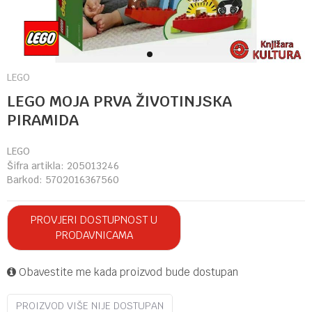
1
2
LEGO
LEGO MOJA PRVA ŽIVOTINJSKA
PIRAMIDA
LEGO
Šifra artikla:
205013246
Barkod:
5702016367560
PROVJERI DOSTUPNOST U
PRODAVNICAMA
Obavestite me kada proizvod bude dostupan
PROIZVOD VIŠE NIJE DOSTUPAN