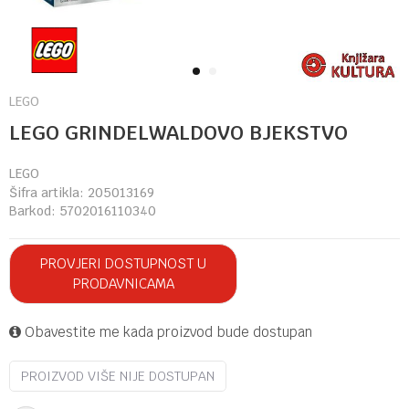
1
2
LEGO
LEGO GRINDELWALDOVO BJEKSTVO
LEGO
Šifra artikla:
205013169
Barkod:
5702016110340
PROVJERI DOSTUPNOST U
PRODAVNICAMA
Obavestite me kada proizvod bude dostupan
PROIZVOD VIŠE NIJE DOSTUPAN