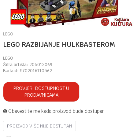
1
2
3
LEGO
LEGO RAZBIJANJE HULKBASTEROM
LEGO
Šifra artikla:
205013069
Barkod:
5702016110562
PROVJERI DOSTUPNOST U
PRODAVNICAMA
Obavestite me kada proizvod bude dostupan
PROIZVOD VIŠE NIJE DOSTUPAN