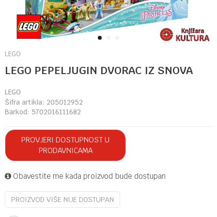
1
2
3
LEGO
LEGO PEPELJUGIN DVORAC IZ SNOVA
LEGO
Šifra artikla:
205012952
Barkod:
5702016111682
PROVJERI DOSTUPNOST U
PRODAVNICAMA
Obavestite me kada proizvod bude dostupan
PROIZVOD VIŠE NIJE DOSTUPAN