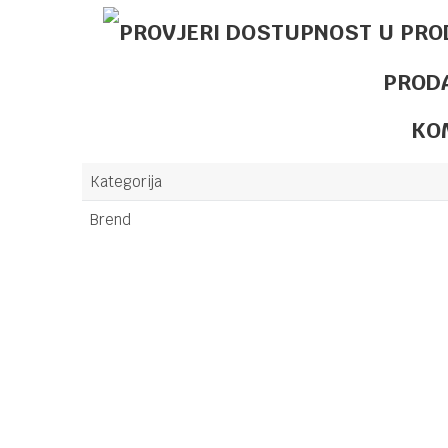
PROD
KO
Kategorija
Brend
Ime/Nadimak
Poruka