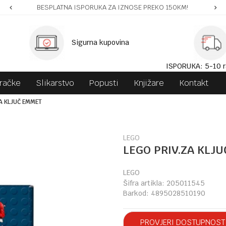
BESPLATNA ISPORUKA ZA IZNOSE PREKO 150KM!
Sigurna kupovina
ISPORUKA: 5-10 r
gračke
Slikarstvo
Popusti
Knjižare
Kontakt
A KLJUČ EMMET
LEGO
LEGO PRIV.ZA KLJ
LEGO
Šifra artikla:
205011545
Barkod:
4895028510190
PROVJERI DOSTUPNOST