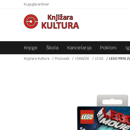
 10KM!
Kupujte online!
SIGURNO PLAĆANJE PLATNIM KARTICAMA!
Knjige
Škola
Kancelarija
Pokloni
I
Knjižara Kultura
Proizvodi
IGRAČKE
LEGO
LEGO PRIV.Z