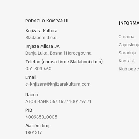
PODACI O KOMPANIJI
INFORMA
POŠALJI
Knjižara Kultura
O nama
Sladaboni d.o.o.
Zaposlenj
Knjaza Miloša 3A
Saradnja
Banja Luka, Bosna i Hercegovina
Kontakt
Telefon (uprava firme Sladaboni d.o.o)
051 303 460
Klub povje
Email:
e-knjizara@knjizarakultura.com
Račun
ATOS BANK 567 162 11001797 71
PIB:
400965310005
Matični broj:
1801317