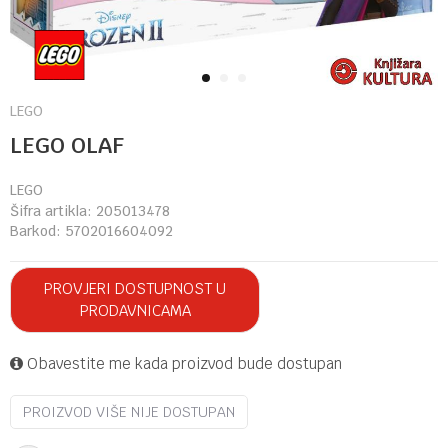
1
2
3
LEGO
LEGO OLAF
LEGO
Šifra artikla:
205013478
Barkod:
5702016604092
PROVJERI DOSTUPNOST U
PRODAVNICAMA
Obavestite me kada proizvod bude dostupan
PROIZVOD VIŠE NIJE DOSTUPAN