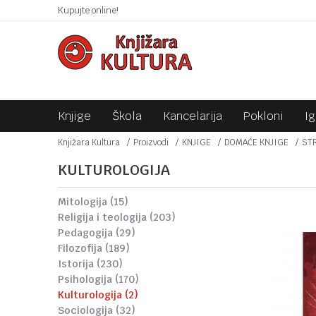
 10KM!
Kupujte online!
SIGURNO PLAĆANJE PLATNIM KARTICAMA!
Knjige
Škola
Kancelarija
Pokloni
I
Knjižara Kultura
Proizvodi
KNJIGE
DOMAĆE KNJIGE
ST
KULTUROLOGIJA
mitologija
(15)
religija i teologija
(203)
pedagogija
(29)
filozofija
(189)
istorija
(230)
psihologija
(170)
kulturologija
(2)
sociologija
(32)