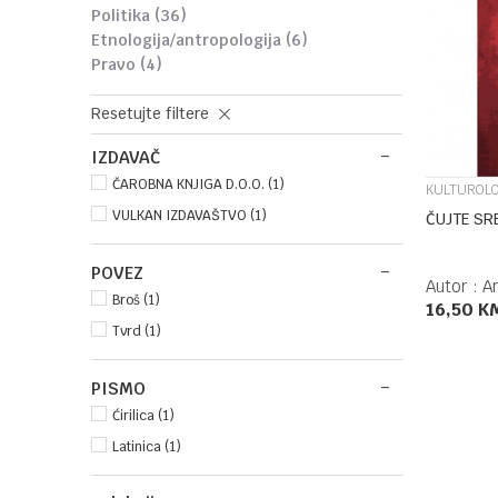
politika
(36)
etnologija/antropologija
(6)
pravo
(4)
Resetujte filtere
IZDAVAČ
ČAROBNA KNJIGA D.O.O. (1)
KULTUROLO
VULKAN IZDAVAŠTVO (1)
ČUJTE SRB
POVEZ
Autor :
Ar
Broš (1)
16,50
K
Tvrd (1)
PISMO
Ćirilica (1)
Latinica (1)