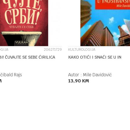
UPOREDI
UPOREDI
GIJA
206271729
KULTUROLOGIJA
I! ČUVAJTE SE SEBE ĆIRILICA
KAKO OTIĆI I SNAĆI SE U IN
čibald Rajs
Autor :
Mile Davidović
M
13,90
KM
DODAJ U KORPU
DODAJ U KORPU