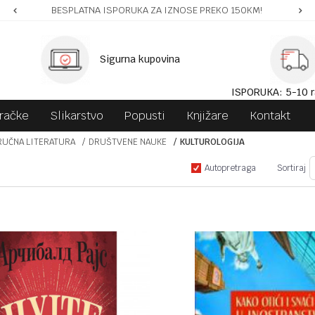
BESPLATNA ISPORUKA ZA IZNOSE PREKO 150KM!
Sigurna kupovina
ISPORUKA: 5-10 r
gračke
Slikarstvo
Popusti
Knjižare
Kontakt
RUČNA LITERATURA
DRUŠTVENE NAUKE
KULTUROLOGIJA
Autopretraga
Sortiraj