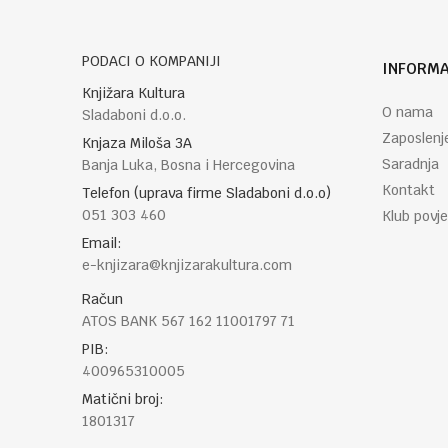
PODACI O KOMPANIJI
INFORMA
Knjižara Kultura
O nama
Sladaboni d.o.o.
Zaposlenj
Knjaza Miloša 3A
Saradnja
Banja Luka, Bosna i Hercegovina
Kontakt
Telefon (uprava firme Sladaboni d.o.o)
051 303 460
Klub povje
Email:
e-knjizara@knjizarakultura.com
Račun
ATOS BANK 567 162 11001797 71
PIB:
400965310005
Matični broj:
1801317