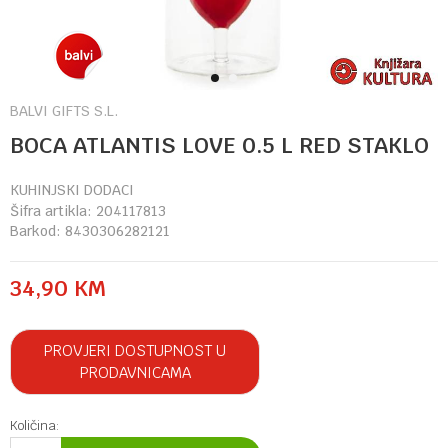
1
2
BALVI GIFTS S.L.
BOCA ATLANTIS LOVE 0.5 L RED STAKLO
KUHINJSKI DODACI
Šifra artikla:
204117813
Barkod:
8430306282121
34,90
KM
PROVJERI DOSTUPNOST U
PRODAVNICAMA
Količina: