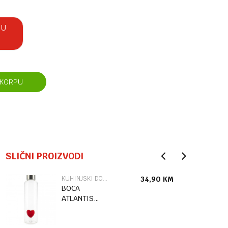
 U
 KORPU
SLIČNI PROIZVODI
KUHINJSKI DODACI
34,90
KM
BOCA
ATLANTIS
LOVE 0.5 L
RED STAKLO