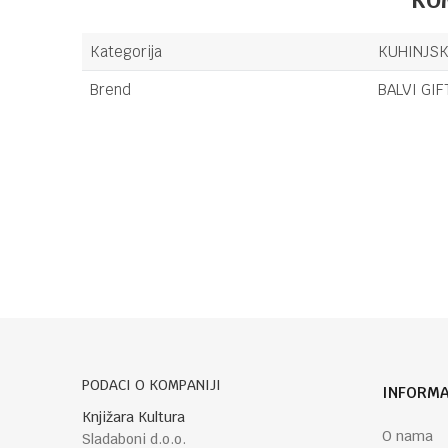
Kategorija
KUHINJSK
Brend
BALVI GIF
Ime/Nadimak
Poruka
PODACI O KOMPANIJI
INFORMA
POŠALJI
Knjižara Kultura
O nama
Sladaboni d.o.o.