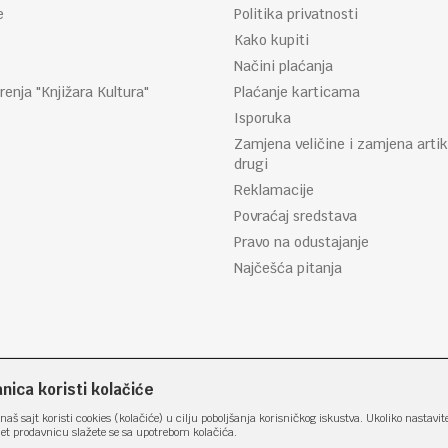
e
Politika privatnosti
Kako kupiti
Načini plaćanja
renja "Knjižara Kultura"
Plaćanje karticama
Isporuka
Zamjena veličine i zamjena artik
drugi
Reklamacije
Povraćaj sredstava
Pravo na odustajanje
Najčešća pitanja
ica koristi kolačiće
naš sajt koristi cookies (kolačiće) u cilju poboljšanja korisničkog iskustva. Ukoliko nastavit
net prodavnicu slažete se sa upotrebom kolačića.