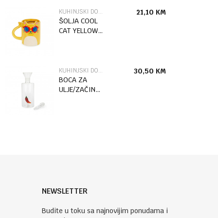
KUHINJSKI DODACI
21,10
KM
ŠOLJA COOL
CAT YELLOW
350 ML
KERAMIKA
KUHINJSKI DODACI
30,50
KM
BOCA ZA
ULJE/ZAČINE
CHILLI 350
ML NO DRIP
STAKLO
NEWSLETTER
Budite u toku sa najnovijim ponudama i