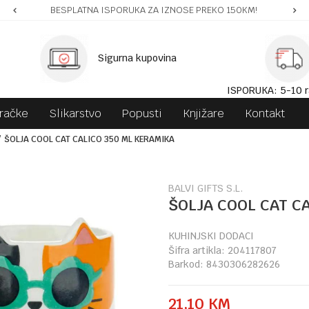
BESPLATNA ISPORUKA ZA IZNOSE PREKO 150KM!
Sigurna kupovina
ISPORUKA: 5-10 r
gračke
Slikarstvo
Popusti
Knjižare
Kontakt
ŠOLJA COOL CAT CALICO 350 ML KERAMIKA
BALVI GIFTS S.L.
ŠOLJA COOL CAT C
KUHINJSKI DODACI
Šifra artikla:
204117807
Barkod:
8430306282626
21,10
KM