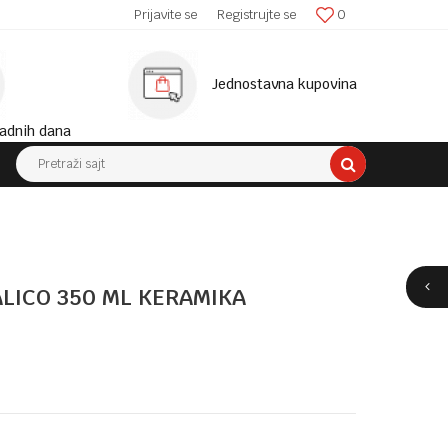
SIGURNA ISPORUKA!
Prijavite se
Registrujte se
0
MINIM
Jednostavna kupovina
adnih dana
Pretraži sajt
ALICO 350 ML KERAMIKA