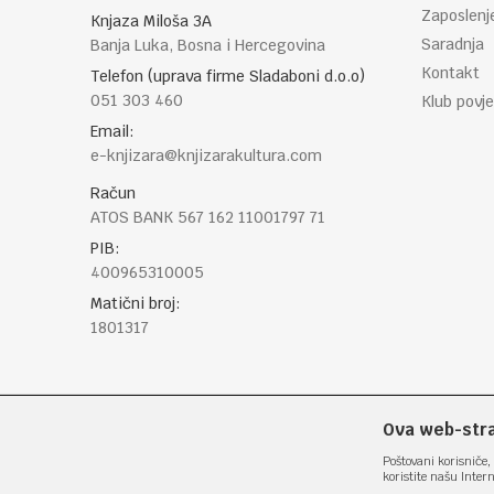
Zaposlenj
Knjaza Miloša 3A
Saradnja
Banja Luka, Bosna i Hercegovina
Kontakt
Telefon (uprava firme Sladaboni d.o.o)
051 303 460
Klub povje
Email:
e-knjizara@knjizarakultura.com
Račun
ATOS BANK 567 162 11001797 71
PIB:
400965310005
Matični broj:
1801317
Ova web-stran
Poštovani korisniče, 
koristite našu Inter