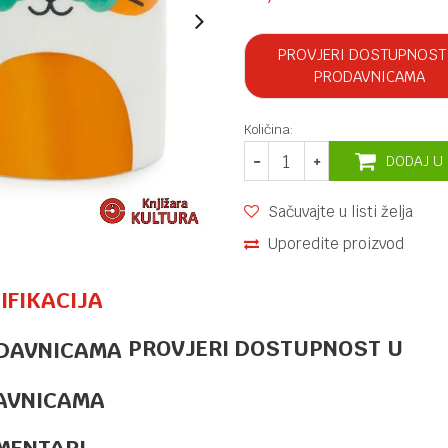
PROVJERI DOSTUPNOST
PRODAVNICAMA
Količina:
DODAJ U
Sačuvajte u listi želja
Uporedite proizvod
IFIKACIJA
PROVJERI DOSTUPNOST U
KUHINJSKI DODACI
38,00
KM
SET ŠOLJICA
ZA KAFU
AVNICAMA
WAKE CAT X2
BLACK
MENTARI