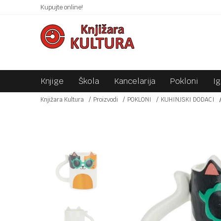
 10KM!
Kupujte online!
SIGURNO PLAĆANJE PLATNIM KARTICAMA!
Knjige
Škola
Kancelarija
Pokloni
I
Knjižara Kultura
Proizvodi
POKLONI
KUHINJSKI DODACI