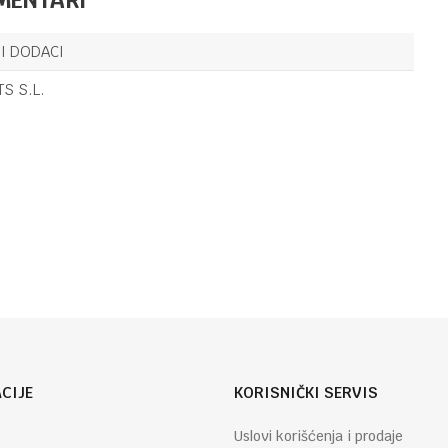
KERAMIKA
KUHINJSKI DODACI
44,70
KM
ČAJNIK WAKE
I DODACI
CAT BLACK
KERAMIKA
TS S.L.
KUHINJSKI DODACI
16,50
KM
INFUZER ZA
Email
ČAJ ACORN
BROWN
DOUBLE
SILIKON
CIJE
KORISNIČKI SERVIS
Uslovi korišćenja i prodaje