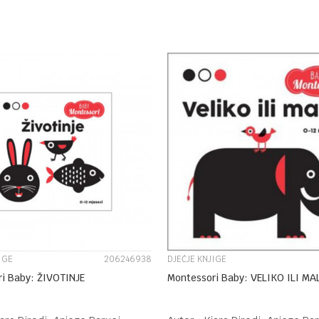
DODAJ U KORPU
DODAJ U KORPU
UPOREDI
UPOREDI
IGE
206246938
DJEČJE KNJIGE
i Baby: ŽIVOTINJE
Montessori Baby: VELIKO ILI MA