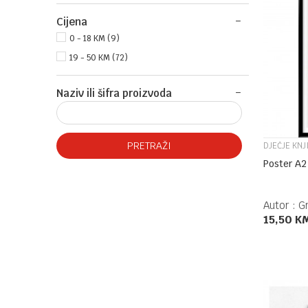
Cijena
0 - 18 KM (9)
19 - 50 KM (72)
Naziv ili šifra proizvoda
PRETRAŽI
DJEČJE KNJ
Poster A2
Autor :
G
15,50
K