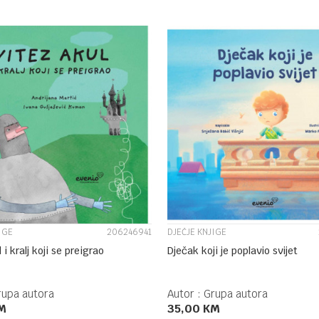
DODAJ U KORPU
DODAJ U KORPU
UPOREDI
UPOREDI
IGE
206246941
DJEČJE KNJIGE
 i kralj koji se preigrao
Dječak koji je poplavio svijet
rupa autora
Autor :
Grupa autora
M
35,00
KM