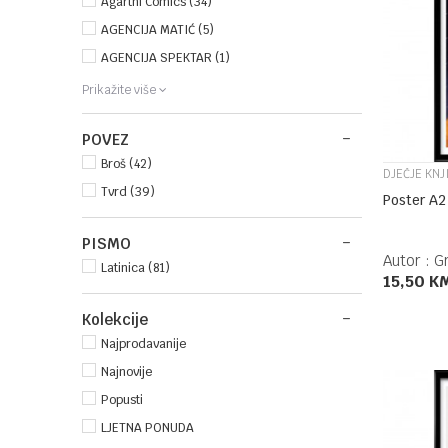
Agarthi Comics (34)
AGENCIJA MATIĆ (5)
AGENCIJA SPEKTAR (1)
Prikažite više
POVEZ
Broš (42)
DJEČJE KNJ
Tvrd (39)
Poster A2
PISMO
Autor :
G
Latinica (81)
15,50
K
Kolekcije
Najprodavanije
Najnovije
Popusti
LJETNA PONUDA