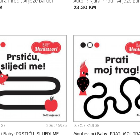
ara Pirodi, Anjeze Baruci
Autor :
Kjara Pirodi, Anjeze Ba
M
23,30
KM
DODAJ U KORPU
DODAJ U KORPU
UPOREDI
UPOREDI
IGE
206246935
DJEČJE KNJIGE
i Baby: PRSTIĆU, SLIJEDI ME!
Montessori Baby: PRATI MOJ TR