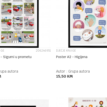
UPOREDI
UPOREDI
IGE
206246951
DJEČJE KNJIGE
 - Sigurni u prometu
Poster A2 - Higijena
rupa autora
Autor :
Grupa autora
M
15,50
KM
DODAJ U KORPU
DODAJ U KORPU