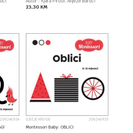
ruci
Autor :
Kjara Pirodi, Anjeze Baruci
23,30
KM
DODAJ U KORPU
UPOREDI
206246934
DJEČJE KNJIGE
206246933
AG!
Montessori Baby: OBLICI