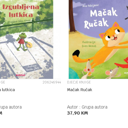
UPOREDI
UPOREDI
IGE
206246944
DJEČJE KNJIGE
 lutkica
Mačak Ručak
rupa autora
Autor :
Grupa autora
M
37,90
KM