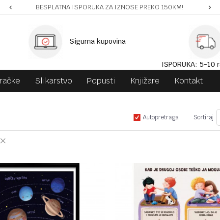
BESPLATNA ISPORUKA ZA IZNOSE PREKO 150KM!
Sigurna kupovina
ISPORUKA: 5-10 r
gračke
Slikarstvo
Popusti
Knjižare
Kontakt
Autopretraga
Sortiraj