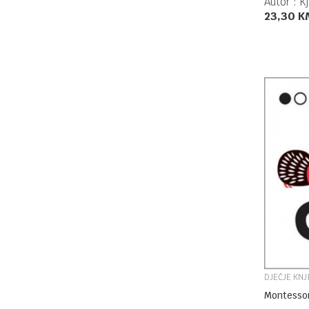
Autor :
Kj
23,30
K
DJEČJE KNJ
Montessor