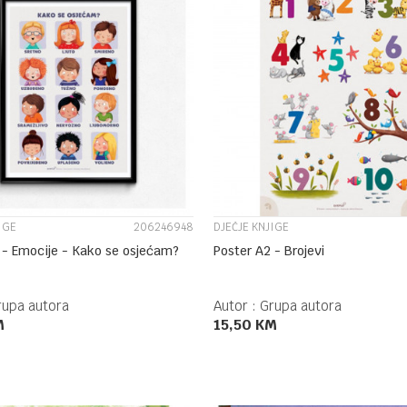
UPOREDI
UPOREDI
IGE
206246948
DJEČJE KNJIGE
 - Emocije - Kako se osjećam?
Poster A2 - Brojevi
rupa autora
Autor :
Grupa autora
M
15,50
KM
DODAJ U KORPU
DODAJ U KORPU