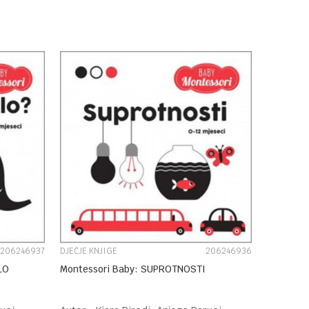
DODAJ U KORPU
UPOREDI
206246937
DJEČJE KNJIGE
206246936
LO
Montessori Baby: SUPROTNOSTI