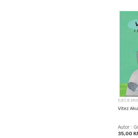
DJEČJE KNJ
Vitez Akul
Autor :
G
35,00
K