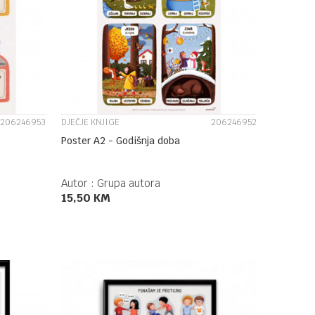
UPOREDI
206246953
DJEČJE KNJIGE
206246952
Poster A2 - Godišnja doba
Autor :
Grupa autora
15,50
KM
DODAJ U KORPU