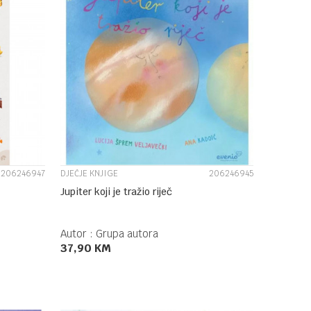
UPOREDI
206246947
DJEČJE KNJIGE
206246945
Jupiter koji je tražio riječ
Autor :
Grupa autora
37,90
KM
DODAJ U KORPU