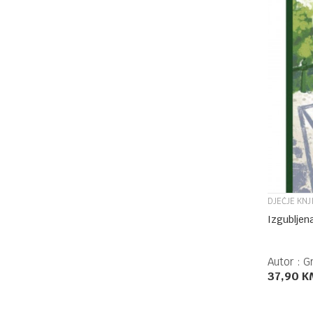
DJEČJE KNJ
Izgubljena
Autor :
G
37,90
K