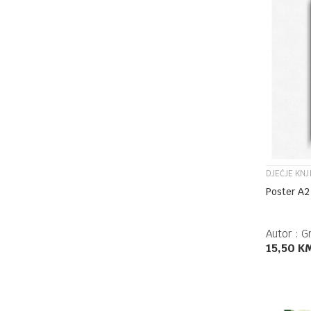
DJEČJE KNJ
Poster A2
Autor :
G
15,50
K