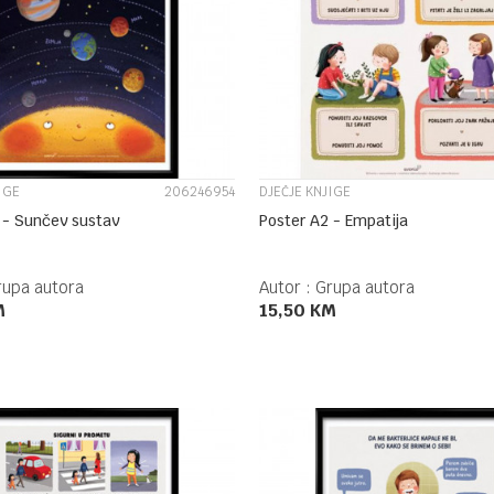
UPOREDI
UPOREDI
IGE
206246954
DJEČJE KNJIGE
 - Sunčev sustav
Poster A2 - Empatija
rupa autora
Autor :
Grupa autora
M
15,50
KM
DODAJ U KORPU
DODAJ U KORPU