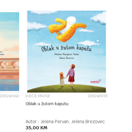
DODAJ U KORPU
UPOREDI
206246940
DJEČJE KNJIGE
206246939
Oblak u žutom kaputu
Autor :
Jelena Pervan, Jelena Brezovec
35,00
KM