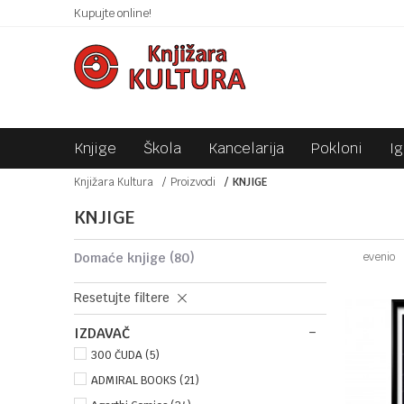
 10KM!
Kupujte online!
SIGURNO PLAĆANJE PLATNIM KARTICAMA!
Knjige
Škola
Kancelarija
Pokloni
I
Knjižara Kultura
Proizvodi
KNJIGE
KNJIGE
domaće knjige
(80)
evenio
Resetujte filtere
IZDAVAČ
300 ČUDA (5)
ADMIRAL BOOKS (21)