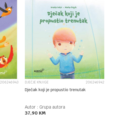
UPOREDI
206246943
DJEČJE KNJIGE
206246942
Dječak koji je propustio trenutak
Autor :
Grupa autora
37,90
KM