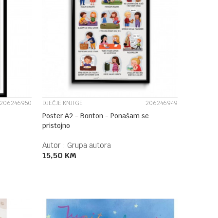
UPOREDI
206246950
DJEČJE KNJIGE
206246949
Poster A2 - Bonton - Ponašam se
pristojno
Autor :
Grupa autora
15,50
KM
DODAJ U KORPU