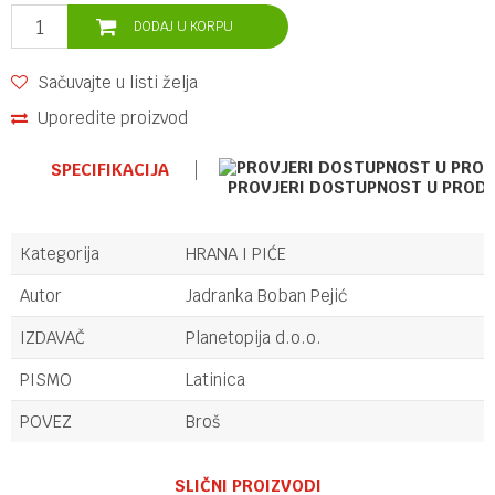
DODAJ U KORPU
Sačuvajte u listi želja
Uporedite proizvod
SPECIFIKACIJA
PROVJERI DOSTUPNOST U PROD
Kategorija
HRANA I PIĆE
Autor
Jadranka Boban Pejić
IZDAVAČ
Planetopija d.o.o.
PISMO
Latinica
POVEZ
Broš
Ime/Nadimak
SLIČNI PROIZVODI