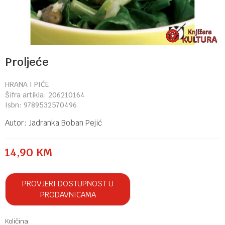
Proljeće
HRANA I PIĆE
Šifra artikla:
206210164
Isbn:
9789532570496
Autor:
Jadranka Boban Pejić
14,90
KM
PROVJERI DOSTUPNOST U
PRODAVNICAMA
Količina: