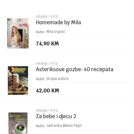
Email
HRANA I PIĆE
Homemade by Mila
Poruka
Mila Vujisić
Autor :
74,90
KM
HRANA I PIĆE
Asteriksove gozbe: 40 recepata
inspirisanih Asteriksovim i
POŠALJI
Grupa autora
Autor :
Obelikosvim putovanji...
42,00
KM
HRANA I PIĆE
Za bebe i djecu 2
Jadranka Boban Pejić
Autor :