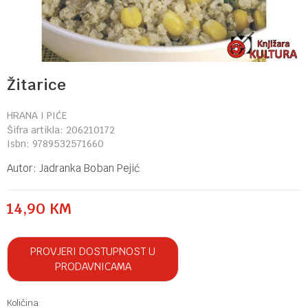
Žitarice
HRANA I PIĆE
Šifra artikla:
206210172
Isbn:
9789532571660
Autor:
Jadranka Boban Pejić
14,90
KM
PROVJERI DOSTUPNOST U
PRODAVNICAMA
Količina: