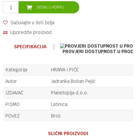
DODAJ U KORPU
Sačuvajte u listi želja
Uporedite proizvod
SPECIFIKACIJA
PROVJERI DOSTUPNOST U PROD
Kategorija
HRANA I PIĆE
Autor
Jadranka Boban Pejić
IZDAVAČ
Planetopija d.o.o.
PISMO
Latinica
POVEZ
Broš
Ime/Nadimak
SLIČNI PROIZVODI