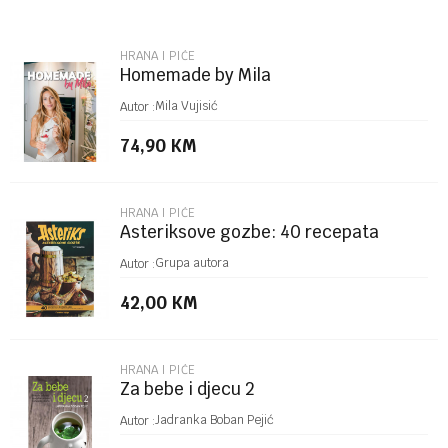
Email
HRANA I PIĆE
Homemade by Mila
Poruka
Mila Vujisić
Autor :
74,90
KM
HRANA I PIĆE
Asteriksove gozbe: 40 recepata
inspirisanih Asteriksovim i
POŠALJI
Grupa autora
Autor :
Obelikosvim putovanji...
42,00
KM
HRANA I PIĆE
Za bebe i djecu 2
Jadranka Boban Pejić
Autor :