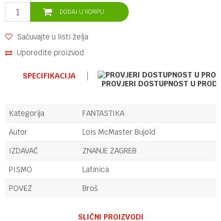
DODAJ U KORPU
Sačuvajte u listi želja
Uporedite proizvod
SPECIFIKACIJA
PROVJERI DOSTUPNOST U PROD
Kategorija
FANTASTIKA
Autor
Lois McMaster Bujold
IZDAVAČ
ZNANJE ZAGREB
PISMO
Latinica
POVEZ
Broš
Ime/Nadimak
SLIČNI PROIZVODI