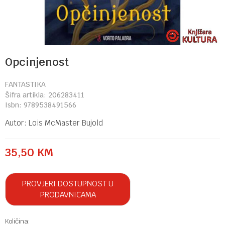
Opcinjenost
FANTASTIKA
Šifra artikla:
206283411
Isbn:
9789538491566
Autor:
Lois McMaster Bujold
35,50
KM
PROVJERI DOSTUPNOST U
PRODAVNICAMA
Količina: