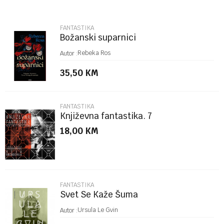
Email
FANTASTIKA
Božanski suparnici
Poruka
Rebeka Ros
Autor :
35,50
KM
FANTASTIKA
Književna fantastika. 7
18,00
KM
POŠALJI
FANTASTIKA
Svet Se Kaže Šuma
Ursula Le Gvin
Autor :