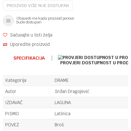
PROIZVOD VIŠE NIJE DOSTUPAN
Obavesti me kada proizvod ponovo
bude dostupan
Sačuvajte u listi želja
Uporedite proizvod
SPECIFIKACIJA
PROVJERI DOSTUPNOST U PROD
Kategorija
DRAME
Autor
Srđan Dragojević
IZDAVAČ
LAGUNA
PISMO
Latinica
POVEZ
Broš