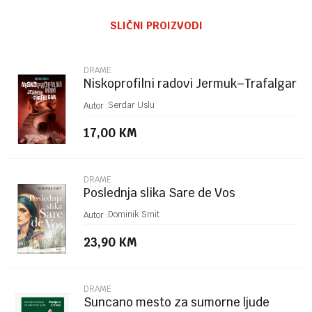
Ime/Nadimak
SLIČNI PROIZVODI
Email
DRAME
Niskoprofilni radovi Jermuk–Trafalgar
Poruka
Serdar Uslu
Autor :
17,00
KM
DRAME
Poslednja slika Sare de Vos
POŠALJI
Dominik Smit
Autor :
23,90
KM
DRAME
Suncano mesto za sumorne ljude