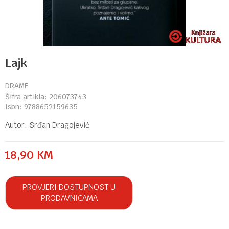
Lajk
DRAME
Šifra artikla:
206073743
Isbn:
9788652159635
Autor:
Srđan Dragojević
18,90
KM
PROVJERI DOSTUPNOST U
PRODAVNICAMA