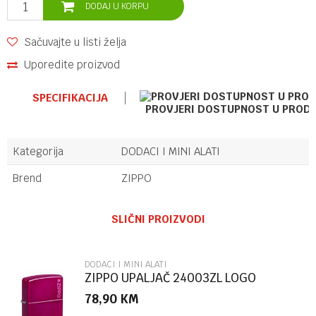
DODAJ U KORPU
Sačuvajte u listi želja
Uporedite proizvod
SPECIFIKACIJA
PROVJERI DOSTUPNOST U PROD
Kategorija
DODACI I MINI ALATI
Brend
ZIPPO
Ime/Nadimak
SLIČNI PROIZVODI
Email
DODACI I MINI ALATI
ZIPPO UPALJAČ 24003ZL LOGO
78,90
KM
Poruka