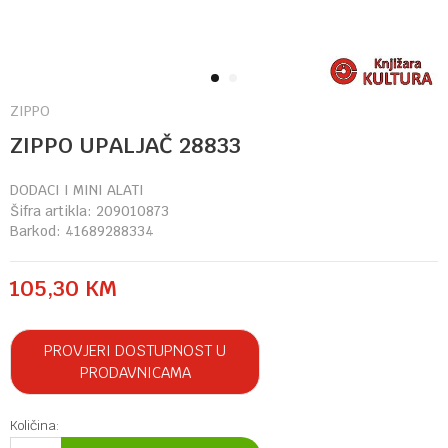
1
2
ZIPPO
ZIPPO UPALJAČ 28833
DODACI I MINI ALATI
Šifra artikla:
209010873
Barkod:
41689288334
105,30
KM
PROVJERI DOSTUPNOST U
PRODAVNICAMA
Količina: