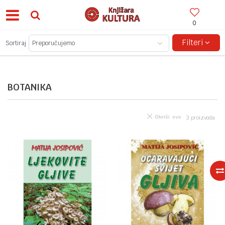
0
BESPLATNA ISPORUKA ZA IZNOSE PREKO 150KM!
Filteri
Sortiraj
BOTANIKA
Obriši sve
3
proizvoda