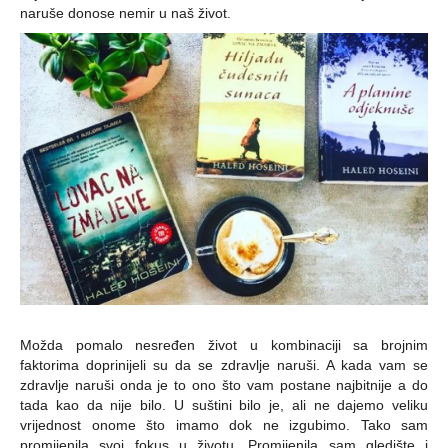
naruše donose nemir u naš život.
Možda pomalo nesređen život u kombinaciji sa brojnim
faktorima doprinijeli su da se zdravlje naruši. A kada vam se
zdravlje naruši onda je to ono što vam postane najbitnije a do
tada kao da nije bilo. U suštini bilo je, ali ne dajemo veliku
vrijednost onome što imamo dok ne izgubimo. Tako sam
promijenila svoj fokus u životu. Promijenila sam gledište i