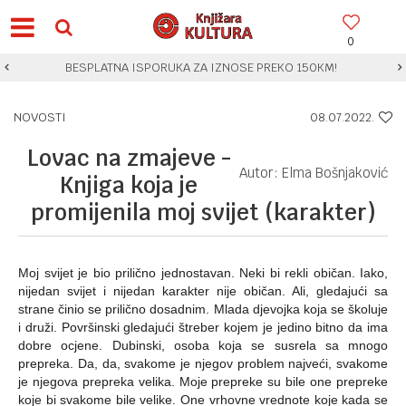
0
BESPLATNA ISPORUKA ZA IZNOSE PREKO 150KM!
NOVOSTI
08.07.2022.
Lovac na zmajeve -
Autor: Elma Bošnjaković
Knjiga koja je
promijenila moj svijet (karakter)
Moj svijet je bio prilično jednostavan. Neki bi rekli običan. Iako,
nijedan svijet i nijedan karakter nije običan. Ali, gledajući sa
strane činio se prilično dosadnim. Mlada djevojka koja se školuje
i druži. Površinski gledajući štreber kojem je jedino bitno da ima
dobre ocjene. Dubinski, osoba koja se susrela sa mnogo
prepreka. Da, da, svakome je njegov problem najveći, svakome
je njegova prepreka velika. Moje prepreke su bile one prepreke
koje bi svakome bile velike. One vrhovne vrednote koje kada se