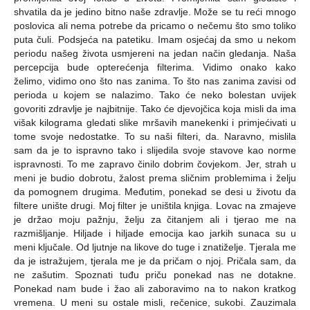
shvatila da je jedino bitno naše zdravlje. Može se tu reći mnogo
poslovica ali nema potrebe da pricamo o nečemu što smo toliko
puta čuli. Podsjeća na patetiku. Imam osjećaj da smo u nekom
periodu našeg života usmjereni na jedan način gledanja. Naša
percepcija bude opterećenja filterima. Vidimo onako kako
želimo, vidimo ono što nas zanima. To što nas zanima zavisi od
perioda u kojem se nalazimo. Tako će neko bolestan uvijek
govoriti zdravlje je najbitnije. Tako će djevojčica koja misli da ima
višak kilograma gledati slike mršavih manekenki i primjećivati u
tome svoje nedostatke. To su naši filteri, da. Naravno, mislila
sam da je to ispravno tako i slijedila svoje stavove kao norme
ispravnosti. To me zapravo činilo dobrim čovjekom. Jer, strah u
meni je budio dobrotu, žalost prema sličnim problemima i želju
da pomognem drugima. Međutim, ponekad se desi u životu da
filtere unište drugi. Moj filter je uništila knjiga. Lovac na zmajeve
je držao moju pažnju, želju za čitanjem ali i tjerao me na
razmišljanje. Hiljade i hiljade emocija kao jarkih sunaca su u
meni ključale. Od ljutnje na likove do tuge i znatiželje. Tjerala me
da je istražujem, tjerala me je da pričam o njoj. Pričala sam, da
ne zašutim. Spoznati tuđu priču ponekad nas ne dotakne.
Ponekad nam bude i žao ali zaboravimo na to nakon kratkog
vremena. U meni su ostale misli, rečenice, sukobi. Zauzimala