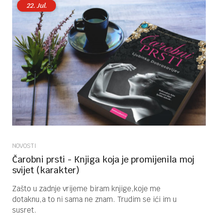
22.
Jul.
NOVOSTI
Čarobni prsti - Knjiga koja je promijenila moj
svijet (karakter)
Zašto u zadnje vrijeme biram knjige,koje me
dotaknu,a to ni sama ne znam. Trudim se ići im u
susret.