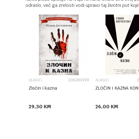
odraslo, već ga zrelosti vodi upravo taj životni put koj
KLASICI
206280199
KLASICI
2
Zločin i kazna
ZLOČIN I KAZNA KO
29,30
KM
26,00
KM
DODAJ U KORPU
DODAJ U 