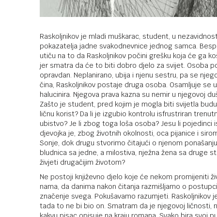
Raskoljnikov je mladi muškarac, student, u nezavidnost ž
pokazatelja jadne svakodnevnice jednog samca. Besp
utiču na to da Raskoljnikov počini grešku koja će ga ko
jer smatra da će to biti dobro djelo za svijet. Osoba 
opravdan. Neplanirano, ubija i njenu sestru, pa se nje
čina, Raskoljnikov postaje druga osoba. Osamljuje se u
halucinira. Njegova prava kazna su nemir u njegovoj du
Zašto je student, pred kojim je mogla biti svijetla buduć
ličnu korist? Da li je izgubio kontrolu isfrustriran tre
ubistvo? Je li zbog toga loša osoba? Jesu li pojedinci isk
djevojka je, zbog životnih okolnosti, oca pijanice i siro
Sonje, dok drugu stvorimo čitajući o njenom ponašanju 
bludnica sa jedne, a milostiva, nježna žena sa druge st
živjeti drugačijim životom?
Ne postoji književno djelo koje će nekom promijeniti živ
nama, da danima nakon čitanja razmišljamo o postupcima 
značenje svega. Pokušavamo razumjeti. Raskoljnikov je 
tada to ne bi bio on. Smatram da je njegovoj ličnosti,
kakvu pisac opisuje na kraju romana. Svako bira svoj pu