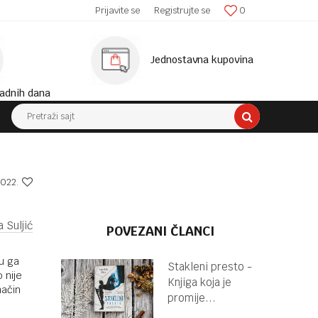
SIGURNA ISPORUKA!
Prijavite se
Registrujte se
0
MINIM
Jednostavna kupovina
adnih dana
Pretraži sajt
2022.
 Suljić
POVEZANI ČLANCI
su ga
Stakleni presto -
 nije
Knjiga koja je
način
promije...