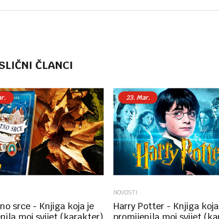
SLIČNI ČLANCI
r.
23.
Mar.
NOVOSTI
o srce - Knjiga koja je
Harry Potter - Knjiga koja
nila moj svijet (karakter)
promijenila moj svijet (ka