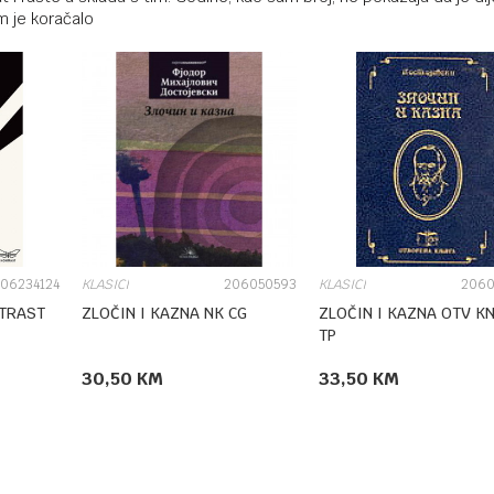
im je koračalo
06234124
KLASICI
206050593
KLASICI
2060
NTRAST
ZLOČIN I KAZNA NK CG
ZLOČIN I KAZNA OTV KN
TP
30,50
KM
33,50
KM
KORPU
DODAJ U KORPU
DODAJ U KOR