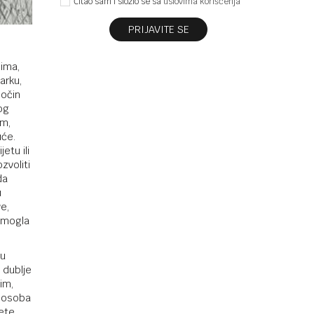
Čitao sam i složio se sa
uslovima korišćenja
PRIJAVITE SE
ima,
arku,
ločin
og
om,
uće.
etu ili
zvoliti
da
u
e,
e mogla
 u
 dublje
im,
o osoba
jete