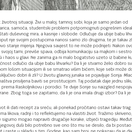
ivotnoj situaciji. Živi u maloj, tamnoj sobi, koja je samo jedan od
arica, samoća, studentski problemi potpomognuti pogrešnim ideal
štati duševnog mira, a kasnije i slobode. Odlučuje da ubije babu lihv
poput nje svojim postupcima nanosi samo zlo drugima, te je takav z
govo stanje mijenja. Njegova savjest to ne može podnijeti. Nakon ov
 svojoj tami, previše spava, odbija komunikaciju sa majkom i sestr
ši i haos u glavi. Ne zanima ga ni malo bogatstvo uzeto iz babine k
nost odlučio da ubije babu lihvarku? Da li je stvarno želio dobro svij
nutnom lošom situacijom ili se smatrao višim bićem, koje sebi može do
ljučivo dobri ili zli? U životu glavnoj junaka se pojavljuje Sonja. Mla
maštva prisiljena baviti se prostitucijom. Taj podatak daje jednu slik
prema Raskoljnikovu i porodici. Te dvije Sonje su naizgled nespojiv
rane. Zbog toga se zapitamo, da li je ona imala drugi izbor? Da li j
ot ili dati recept za sreću, ali ponekad pročitano ostavi takav trag
likova, radnji i to reflektujemo na vlastiti život. Tražimo skriveno,
sigurno mogao napraviti drugačije korake, izbjeći tragediju. Međut
 njegovoj duši bilo potrebno sve ono što mu se desilo, da bi posta
t i raste u skladu s tim. Godine, kao sam broj, ne pokazaju da je di