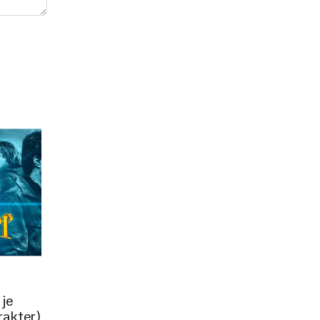
 je
rakter)