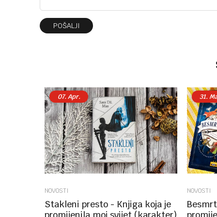
POŠALJI
07.
Apr.
31.
Ma
NOVOSTI
NOVOSTI
Stakleni presto - Knjiga koja je
Besmrtn
promijenila moj svijet (karakter)
promije