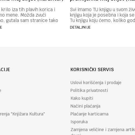
krilo iza tih plavih korica i
Svi imamo TU knjigu u svom živ
mo mene. Možda zvuči
knjigu koja je posebna i koja se
no, gutala sam stranice tako
Tu knjigu koju ćemo, koliko go
vo, gladna sljedećih,
knjiga pročitali, smatrati najbol
JE
DETALJNIJE
la se...
CIJE
KORISNIČKI SERVIS
Uslovi korišćenja i prodaje
e
Politika privatnosti
Kako kupiti
Načini plaćanja
renja "Knjižara Kultura"
Plaćanje karticama
Isporuka
Zamjena veličine i zamjena artik