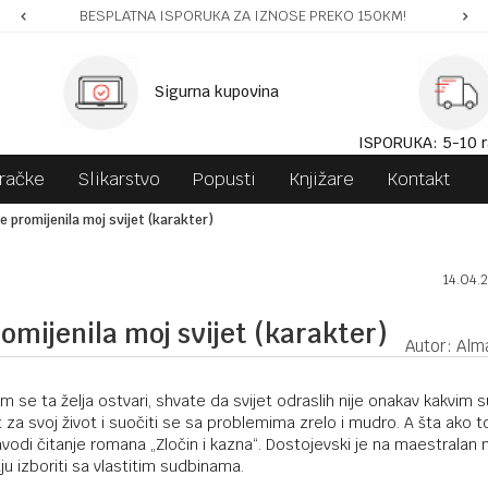
BESPLATNA ISPORUKA ZA IZNOSE PREKO 150KM!
Sigurna kupovina
ISPORUKA: 5-10 r
gračke
Slikarstvo
Popusti
Knjižare
Kontakt
je promijenila moj svijet (karakter)
14.04.
promijenila moj svijet (karakter)
Autor: Alma
im se ta želja ostvari, shvate da svijet odraslih nije onakav kakvim 
a svoj život i suočiti se sa problemima zrelo i mudro. A šta ako to
odi čitanje romana „Zločin i kazna“. Dostojevski je na maestralan 
ju izboriti sa vlastitim sudbinama.