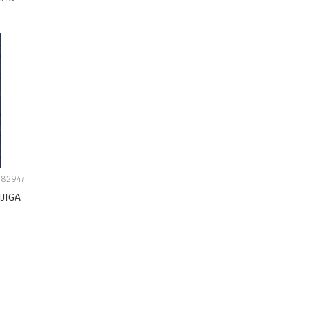
82947
JIGA
PU