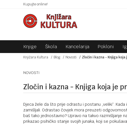
 10KM!
Kupujte online!
SIGURNO PLAĆANJE PLATNIM KARTICAMA!
Knjige
Škola
Kancelarija
Pokloni
I
Knjižara Kultura
Blog
Novosti
Zločin i kazna - Knjiga koja 
NOVOSTI
Zločin i kazna - Knjiga koja je 
Djeca žele da što prije odrastu i postanu „veliki“. Kada 
zamišljali. Odrastao čovjek mora preuzeti odgovornost z
baš tako jednostavno? Upravo na takvo razmišljanje nav
prikazao psihičko stanje svojih junaka, koji se pokušava