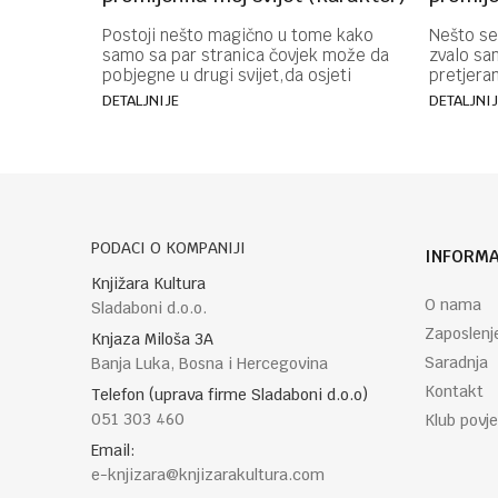
Postoji nešto magično u tome kako
Nešto se 
samo sa par stranica čovjek može da
zvalo sa
pobjegne u drugi svijet,da osjeti
pretjera
radost,tugu,da se osjeća manje
proždrlji
DETALJNIJE
DETALJNI
usamljen u najt...
pronalazi
PODACI O KOMPANIJI
INFORMA
Knjižara Kultura
O nama
Sladaboni d.o.o.
Zaposlenj
Knjaza Miloša 3A
Saradnja
Banja Luka, Bosna i Hercegovina
Kontakt
Telefon (uprava firme Sladaboni d.o.o)
051 303 460
Klub povje
Email:
e-knjizara@knjizarakultura.com