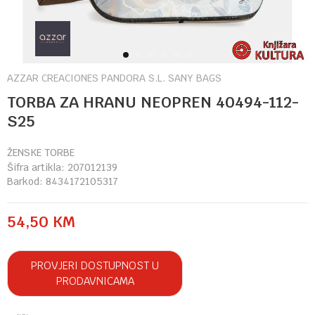
1
2
3
4
5
6
AZZAR CREACIONES PANDORA S.L. SANY BAGS
TORBA ZA HRANU NEOPREN 40494-112-
S25
ŽENSKE TORBE
Šifra artikla:
207012139
Barkod:
8434172105317
54,50
KM
PROVJERI DOSTUPNOST U
PRODAVNICAMA