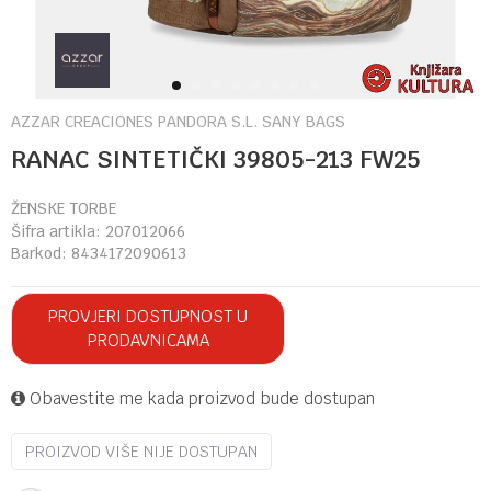
1
2
3
4
5
6
7
8
AZZAR CREACIONES PANDORA S.L. SANY BAGS
RANAC SINTETIČKI 39805-213 FW25
ŽENSKE TORBE
Šifra artikla:
207012066
Barkod:
8434172090613
PROVJERI DOSTUPNOST U
PRODAVNICAMA
Obavestite me kada proizvod bude dostupan
PROIZVOD VIŠE NIJE DOSTUPAN