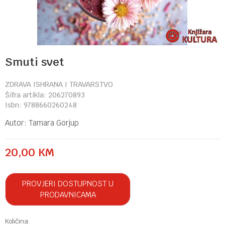
Smuti svet
ZDRAVA ISHRANA I TRAVARSTVO
Šifra artikla:
206270893
Isbn:
9788660260248
Autor:
Tamara Gorjup
20,00
KM
PROVJERI DOSTUPNOST U
PRODAVNICAMA
Količina: