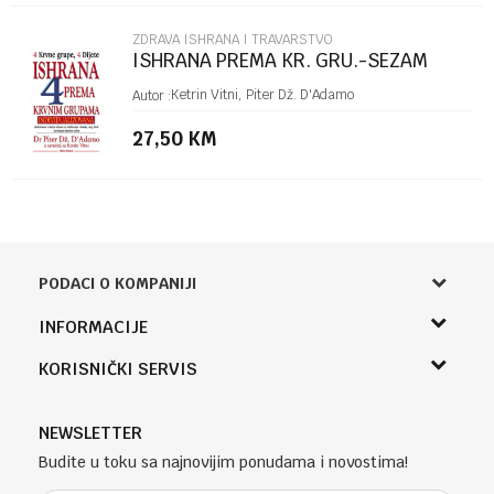
ZDRAVA ISHRANA I TRAVARSTVO
ISHRANA PREMA KR. GRU.-SEZAM
Ketrin Vitni, Piter Dž. D'Adamo
Autor :
27,50
KM
PODACI O KOMPANIJI
Knjižara Kultura
INFORMACIJE
Sladaboni d.o.o.
O nama
KORISNIČKI SERVIS
Knjaza Miloša 3A
Zaposlenje
Banja Luka, Bosna i Hercegovina
Uslovi korišćenja i prodaje
Saradnja
Telefon (uprava firme Sladaboni d.o.o)
Politika privatnosti
NEWSLETTER
Kontakt
051 303 460
Kako kupiti
Budite u toku sa najnovijim ponudama i novostima!
Klub povjerenja "Knjižara Kultura"
Email:
Načini plaćanja