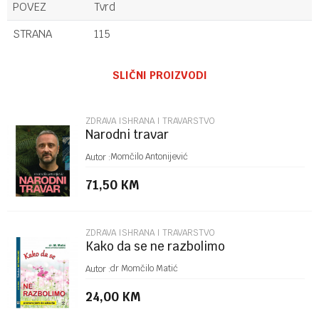
POVEZ
Tvrd
STRANA
115
Ime/Nadimak
SLIČNI PROIZVODI
Email
ZDRAVA ISHRANA I TRAVARSTVO
Narodni travar
Poruka
Momčilo Antonijević
Autor :
71,50
KM
ZDRAVA ISHRANA I TRAVARSTVO
Kako da se ne razbolimo
POŠALJI
dr Momčilo Matić
Autor :
24,00
KM