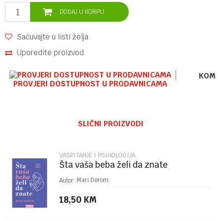
DODAJ U KORPU
Sačuvajte u listi želja
Uporedite proizvod
KOME
PROVJERI DOSTUPNOST U PRODAVNICAMA
Ime/Nadimak
SLIČNI PROIZVODI
Email
VASPITANJE I PSIHOLOGIJA
Šta vaša beba želi da znate
Poruka
Mari Derom
Autor :
18,50
KM