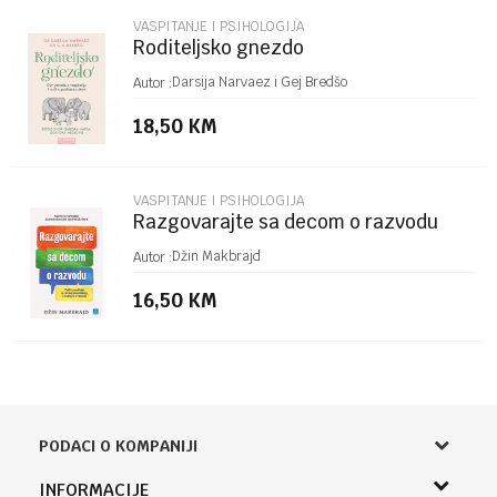
VASPITANJE I PSIHOLOGIJA
Roditeljsko gnezdo
POŠALJI
Darsija Narvaez i Gej Bredšo
Autor :
18,50
KM
VASPITANJE I PSIHOLOGIJA
Razgovarajte sa decom o razvodu
Džin Makbrajd
Autor :
16,50
KM
PODACI O KOMPANIJI
Knjižara Kultura
INFORMACIJE