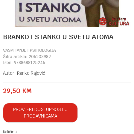
BRANKO I STANKO U SVETU ATOMA
VASPITANJE I PSIHOLOGIJA
Šifra artikla:
206203982
Isbn:
9788688125246
Autor:
Ranko Rajović
29,50
KM
PROVJERI DOSTUPNOST U
PRODAVNICAMA
Količina: