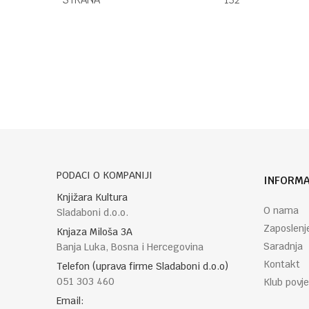
Ime/Nadimak
Poruka
PODACI O KOMPANIJI
INFORMA
Knjižara Kultura
O nama
POŠALJI
Sladaboni d.o.o.
Zaposlenj
Knjaza Miloša 3A
Saradnja
Banja Luka, Bosna i Hercegovina
Kontakt
Telefon (uprava firme Sladaboni d.o.o)
051 303 460
Klub povje
Email: