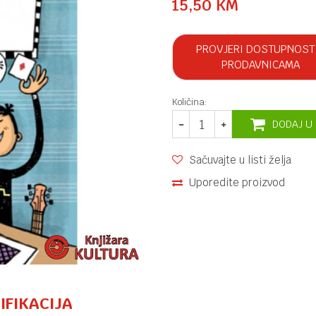
15,50
KM
PROVJERI DOSTUPNOST
PRODAVNICAMA
Količina:
DODAJ U
Sačuvajte u listi želja
Uporedite proizvod
IFIKACIJA