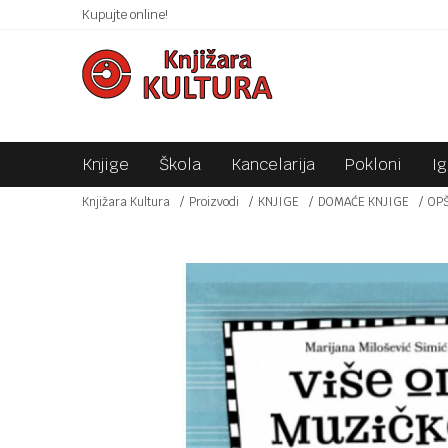
 10KM!
Kupujte online!
SIGURNO PLAĆANJE PLATNIM KARTICAMA!
Knjige
Škola
Kancelarija
Pokloni
I
Knjižara Kultura
Proizvodi
KNJIGE
DOMAĆE KNJIGE
OP