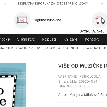
BESPLATNA ISPORUKA ZA IZNOSE PREKO 150KM!
Sigurna kupovina
ISPORUKA: 5-10 r
gračke
Slikarstvo
Popusti
Knjižare
Kontakt
ŠTA INTERESOVANJA
ZDRAVLJE, PORODICA I ŽIVOTNI STIL
VASPITANJE I P
VIŠE OD MUZIČKE I
VASPITANJE I PSIHOLOGIJA
Šifra artikla:
206204549
Isbn:
9788663030305
Autor:
Marijana Milošević Sim