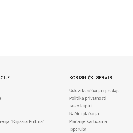
igru
Autor
Ranko
:
Rajović
Email
CIJE
KORISNIČKI SERVIS
Uslovi korišćenja i prodaje
e
Politika privatnosti
Kako kupiti
Načini plaćanja
renja "Knjižara Kultura"
Plaćanje karticama
Isporuka