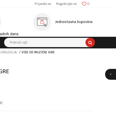
SIGURNA ISPORUKA!
Prijavite se
Registrujte se
0
MINIM
Jednostavna kupovina
adnih dana
Pretraži sajt
SIHOLOGIJA
VIŠE OD MUZIČKE IGRE
GRE
ić