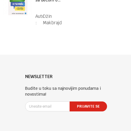
sa decom o
razvodu
Autor
Džin
:
Makbrajd
NEWSLETTER
Budite u toku sa najnovijim ponudama i
novostima!
PRIJAVITE SE