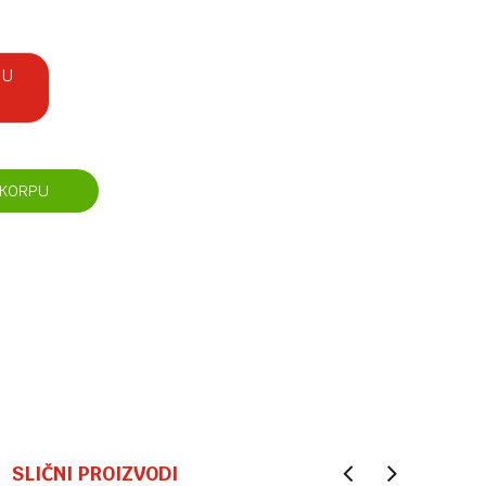
 U
 KORPU
SLIČNI PROIZVODI