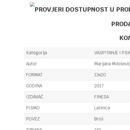
PROD
KO
Kategorija
VASPITANJE I PS
Autor
Marijana Miloševi
FORMAT
13x20
GODINA
2017
IZDAVAČ
FINESA
PISMO
Latinica
POVEZ
Broš
STRANA
132