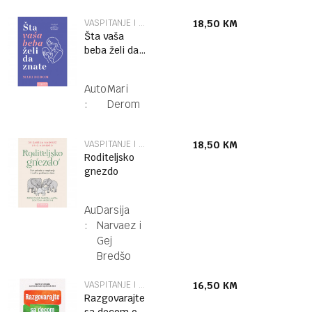
VASPITANJE I PSIHOLOGIJA
18,50
KM
Šta vaša
beba želi da
znate
Autor
Mari
:
Derom
VASPITANJE I PSIHOLOGIJA
18,50
KM
Roditeljsko
gnezdo
Autor
Darsija
:
Narvaez i
Gej
Bredšo
VASPITANJE I PSIHOLOGIJA
16,50
KM
Razgovarajte