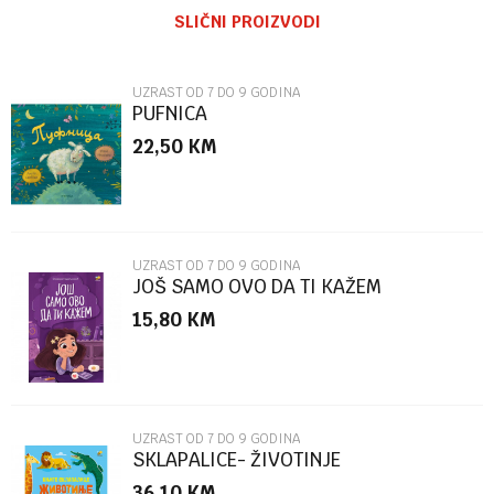
SLIČNI PROIZVODI
Email
UZRAST OD 7 DO 9 GODINA
PUFNICA
22,50
KM
Poruka
UZRAST OD 7 DO 9 GODINA
JOŠ SAMO OVO DA TI KAŽEM
15,80
KM
POŠALJI
UZRAST OD 7 DO 9 GODINA
SKLAPALICE- ŽIVOTINJE
36,10
KM