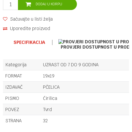
DODAJ U KORPU
Sačuvajte u listi želja
Uporedite proizvod
SPECIFIKACIJA
PROVJERI DOSTUPNOST U PROD
Kategorija
UZRAST OD 7 DO 9 GODINA
FORMAT
19x19
IZDAVAČ
PČELICA
PISMO
Ćirilica
POVEZ
Tvrd
STRANA
32
Ime/Nadimak