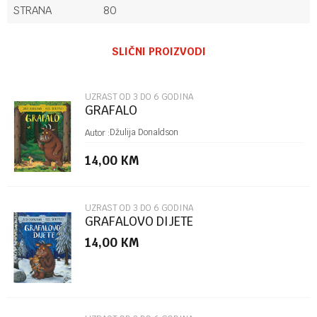
STRANA
80
Ime/Nadimak
SLIČNI PROIZVODI
Email
UZRAST OD 3 DO 6 GODINA
GRAFALO
Poruka
Džulija Donaldson
Autor :
14,00
KM
UZRAST OD 3 DO 6 GODINA
GRAFALOVO DIJETE
14,00
KM
POŠALJI