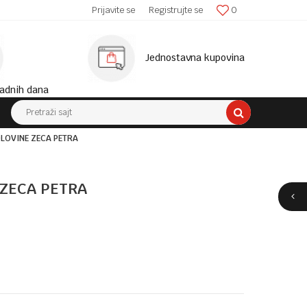
SIGURNA ISPORUKA!
Prijavite se
Registrujte se
0
MINIM
Jednostavna kupovina
adnih dana
Pretraži sajt
LOVINE ZECA PETRA
ZECA PETRA