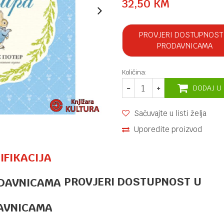
32,50
KM
PROVJERI DOSTUPNOST
PRODAVNICAMA
Količina:
DODAJ U
Sačuvajte u listi želja
Uporedite proizvod
IFIKACIJA
PROVJERI DOSTUPNOST U
UZRAST OD 3 DO 6 GODINA
15,00
KM
JEDAN DAN
NA NAŠOJ PL.
AVNICAMA
PLANETU U
SAVANI