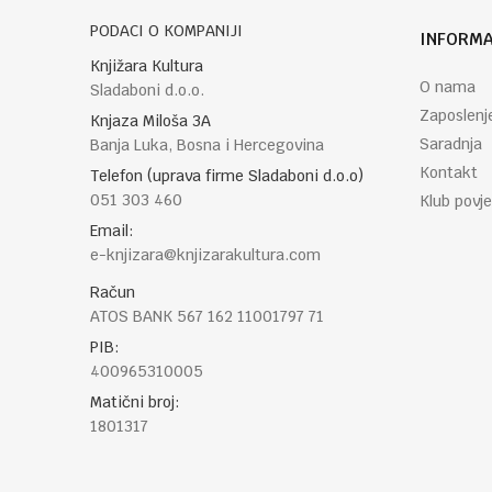
PODACI O KOMPANIJI
INFORMA
Knjižara Kultura
O nama
Sladaboni d.o.o.
Zaposlenj
Knjaza Miloša 3A
Saradnja
Banja Luka, Bosna i Hercegovina
POŠALJI
Kontakt
Telefon (uprava firme Sladaboni d.o.o)
051 303 460
Klub povje
Email:
e-knjizara@knjizarakultura.com
Račun
ATOS BANK 567 162 11001797 71
PIB:
400965310005
Matični broj:
1801317