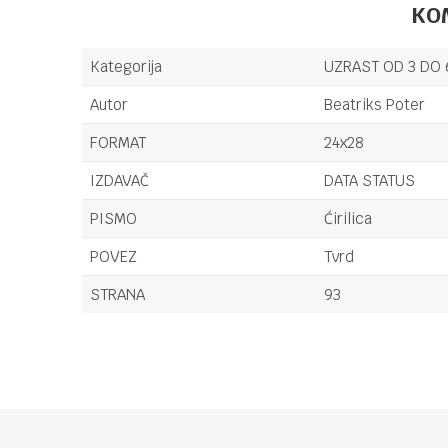
KO
Kategorija
UZRAST OD 3 DO 
Autor
Beatriks Poter
FORMAT
24x28
IZDAVAČ
DATA STATUS
PISMO
Ćirilica
POVEZ
Tvrd
STRANA
93
Ime/Nadimak
Poruka