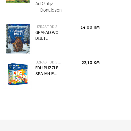
Autor
Džulija
:
Donaldson
UZRAST OD 3 DO 6 GODINA
14,00
KM
GRAFALOVO
DIJETE
UZRAST OD 3 DO 6 GODINA
22,10
KM
EDU PUZZLE
SPAJANJE
BOJA