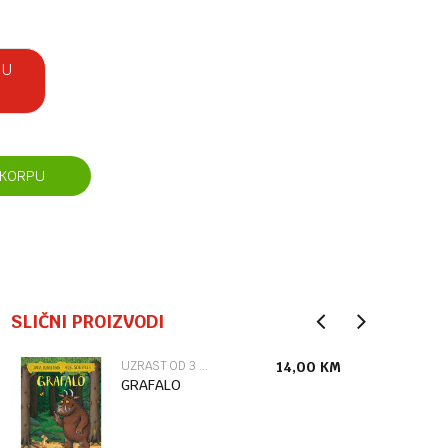
 U
 KORPU
SLIČNI PROIZVODI
UZRAST OD 3 DO 6 GODINA
14,00
KM
GRAFALO