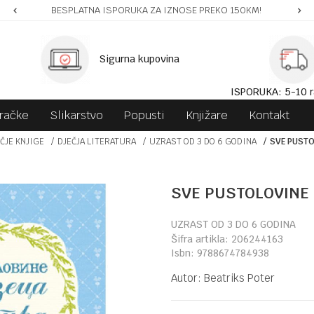
BESPLATNA ISPORUKA ZA IZNOSE PREKO 150KM!
Sigurna kupovina
ISPORUKA: 5-10 r
gračke
Slikarstvo
Popusti
Knjižare
Kontakt
ČJE KNJIGE
DJEČJA LITERATURA
UZRAST OD 3 DO 6 GODINA
SVE PUSTO
SVE PUSTOLOVINE 
UZRAST OD 3 DO 6 GODINA
Šifra artikla:
206244163
Isbn:
9788674784938
Autor:
Beatriks Poter