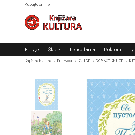
 10KM!
Kupujte online!
SIGURNO PLAĆANJE PLATNIM KARTICAMA!
Knjige
Škola
Kancelarija
Pokloni
I
Knjižara Kultura
Proizvodi
KNJIGE
DOMAĆE KNJIGE
DJE